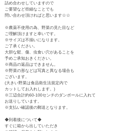
詰め合わせしていますので
ご要望など些細なことでも
問い合わせ頂ければと思います☆☆
※農薬不使用の為、野菜の見た目など
ご理解頂けますと幸いです。
※サイズは不揃いになります。
ご了承ください。
大胆な鬆、傷、虫食い穴があることを
予めご承知おきください。
※商品の返品はできません。
※野菜の形などは写真と異なる場合も
ございます。
(大きい野菜は食品衛生法規定内で
カットしてお入れします。)
※三辺合計約60-100センチのダンボールに入れて
お送りしています。
※支払い確認後の郵送となります。
◆到着後について◆
すぐに箱から出していただき