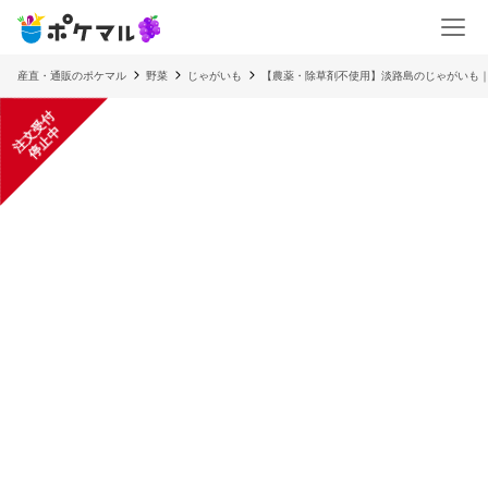
産直・通販のポケマル
野菜
じゃがいも
【農薬・除草剤不使用】淡路島のじゃがいも
注
文
受
付
停
止
中