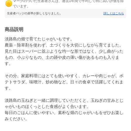
マークのついた生産者さんは、過去1年間で平均して特に高い評価を得
ています。
生産者バッジの基準が新しくなりました。
詳しくはこちら
商品説明
淡路島の畑で育てたじゃがいもです。
農薬・除草剤を使わず、土づくりを大切にしながら育てました。
見た目はスーパーに並ぶような均一な形ではなく、少し曲がった
もの、小ぶりなもの、土の跡や皮の薄い傷があるものも入りま
す。
その分、家庭料理にはとても使いやすく、カレーや肉じゃが、ポ
テトサラダ、味噌汁、炒め物など、日々の食卓で活躍してくれま
す。
淡路島の玉ねぎと一緒に調理していただくと、玉ねぎの甘みとじ
ゃがいものほくっとした食感がよく合います。
毎日のごはんに使いやすい、素朴な畑のじゃがいもをぜひお楽し
みください。