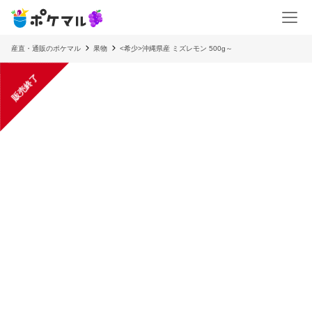
産直・通販のポケマル
果物
<希少>沖縄県産 ミズレモン 500g～
販売終了