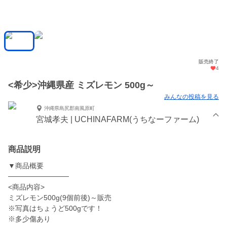
販売終了
4
<希少>沖縄県産 ミズレモン 500g～
みんなの投稿を見る
沖縄県島尻郡南風原町
宮城孝夫 | UCHINAFARM(うちなーファーム)
商品説明
▼商品概要
────────────
<商品内容>
ミズレモン500g(9個前後)～販売
※写真はちょうど500gです！
※多少傷あり