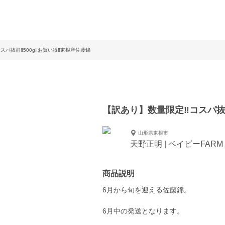
パ抜群‼︎500g‼︎お買い得‼︎東根産佐藤錦
【訳あり】数量限定‼︎コスパ抜群
山形県東根市
天野正明 | ベイビーFARM
商品説明
6月から旬を迎える佐藤錦。
6月中の発送となります。