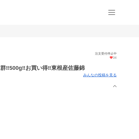
注文受付停止中
34
‼︎500g‼︎お買い得‼︎東根産佐藤錦
みんなの投稿を見る