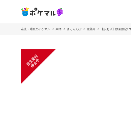
産直・通販のポケマル
果物
さくらんぼ
佐藤錦
【訳あり】数量限定‼︎コス
注
文
受
付
停
止
中