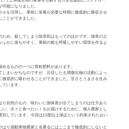
法という土壌微生物の栄養を分解する力を意図的にコントロー
が可能になりました。
ルを活用し、果樹に栄養が必要な時期に徹底的に吸収させ
むことができました。
のため、殺してしまう除草剤はもってのほかです。雑草の土
かふかに保ちやすく、果樹の根も呼吸しやすい環境を作るよ
深めるものの一つに骨粉肥料があります。
しまいがちなのですが、注目した土壌微生物の活動によっ
に徹底的に吸わせることができました。甘さとうまさを生み
しています。
り自然のもの、味わいに個体差が出てしまうのは仕方あり
しい、次々と食べたい！をお届けするために、個人農家とし
選別しています。今回は13度以上保証という約束されたおい
はり感動果物農家と名乗るにはここまで徹底的にしないと