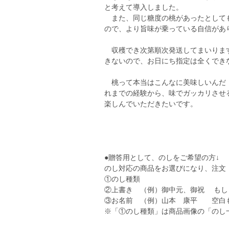
と考えて導入しました。
また、同じ糖度の桃があったとしても
ので、より旨味が乗っている自信があ
収穫でき次第順次発送してまいります
きないので、お日にち指定は全くできな
桃って本当はこんなに美味しいんだ！
れまでの経験から、味でガッカリさせ
楽しんでいただきたいです。
●贈答用として、のしをご希望の方↓
のし対応の商品をお選びになり、注文
①のし種類
②上書き （例）御中元、御祝 もし
③お名前 （例）山本 康平 空白
※「①のし種類」は商品画像の「のし