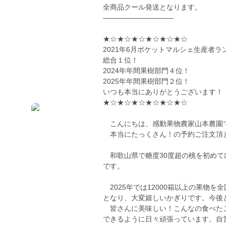
全商品クール発送となります。
——————————
★☆★☆★☆★☆★☆★☆
2021年6月ポケットマルシェ生産者ラ
総合１位！
2024年年間果樹部門４位！
2025年年間果樹部門２位！
いつも本当にありがとうございます！
★☆★☆★☆★☆★☆★☆
こんにちは、感動果物農家山本農園
本当にたっくさん！の予約ご注文頂
和歌山県で糖度30度超の桃を初めて
です。
2025年では12000箱以上の果物
となり、大変嬉しいかぎりです。今後
皆さんに美味しい！こんなの食べたこ
できるように日々頑張っています。自