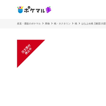
産直・通販のポケマル
果物
桃・ネクタリン
桃
はなよめ桃【糖度15
注
文
受
付
停
止
中