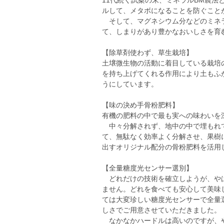
11代続く試案の末、ミネラルBM農
ルして、メタボになることを防ぐこと
そして、マグネシウム分などのミネラ
て、しまりがあり豊かなおいしさを育
【除草剤使わず、草生栽培】
土壌微生物の活動に着目している栽培
を持ち上げてくれる作用により土もふ
うにしています。
【味の決め手骨粉肥料】
有機の肥料の中で最も実への味わいを
中々分解されず、地中の中で埋もれて
て、無駄なく効率よく分解させ、果樹
出すオリジナル配分の骨粉肥料を活用
【全量糖度光センサー選別】
どれだけの技術を確立しようが、やは
ません。どれを食べても安心して美味
ては大変珍しい糖度光センサーで全量
しさでご用意させていただきました。
なかなかハードルは高いのですが、や