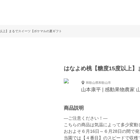
度以上】まるでスイーツ【ポケマルの夏ギフト
はなよめ桃【糖度15度以上
和歌山県和歌山市
山本康平 | 感動果物農家 
商品説明
—ご注意ください！—
こちらの商品は気温によって多少変動
おおよそ６月16日～６月28日の間で
当園では【４番目】のスピードで収穫