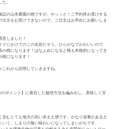
した。
証の山本農園の桃ですが、やっっと！ご予約枠お受けする
の注文をお受けできないので、ご注文はお早めにお願いしま
用意しました！
イドにかけてのこの名前だそう。ひらがなでかわいいので、
系の桃になります！はなよめになると桃も本格的になってき
白桃になります！
かこれから説明していきますね。
つのポイント】に着目した栽培方法を編み出し、美味しく甘
く含むとても地力の高い赤土土壌です。かなり栄養がある土
という、しまりの無い味わいになってしまいがちです。