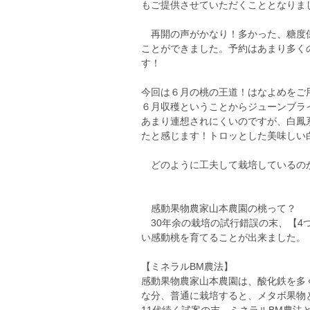
もご提供させていただくこととなりま
再開の声がかなり！多かった、糖度保
ことができました。予約はあまり多く
す！
今回は６月の桃の王道！はなよめをご
６月収穫ということからジューンブラ
あまり連想されにくいのですが、白鳳
たと感じます！トロッとした美味しい
どのように工夫して栽培しているの
感動果物農家山本農園の桃って？
30年余の栽培の試行錯誤の末、【4
い感動桃を育てることが出来ました。
【ミネラルBM農法】
感動果物農家山本農園は、酸化鉄を多
な分、普通に栽培すると、メタボ果物