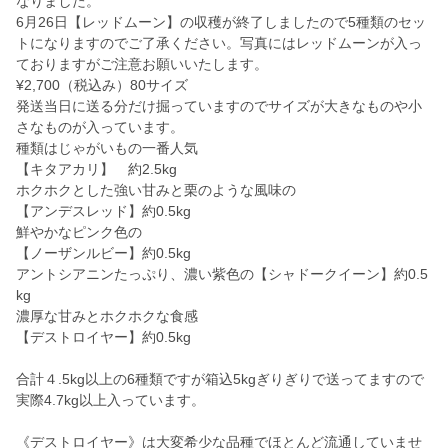
なりました。
6月26日【レッドムーン】の収穫が終了しましたので5種類のセッ
トになりますのでご了承ください。写真にはレッドムーンが入っ
ておりますがご注意お願いいたします。
¥2,700（税込み）80サイズ
発送当日に送る分だけ掘っていますのでサイズが大きなものや小
さなものが入っています。
種類はじゃがいもの一番人気
【キタアカリ】 約2.5kg
ホクホクとした強い甘みと栗のような風味の
【アンデスレッド】約0.5kg
鮮やかなピンク色の
【ノーザンルビー】約0.5kg
アントシアニンたっぷり、濃い紫色の【シャドークイーン】約0.5
kg
濃厚な甘みとホクホクな食感
【デストロイヤー】約0.5kg
合計４.5kg以上の6種類ですが箱込5kgぎりぎりで送ってますので
実際4.7kg以上入っています。
《デストロイヤー》は大変希少な品種でほとんど流通していませ