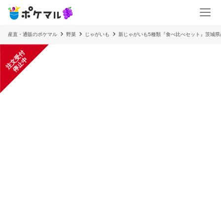
産直・通販のポケマル
野菜
じゃがいも
新じゃがいも5種類『食べ比べセット』茨城県
注
文
受
付
停
止
中