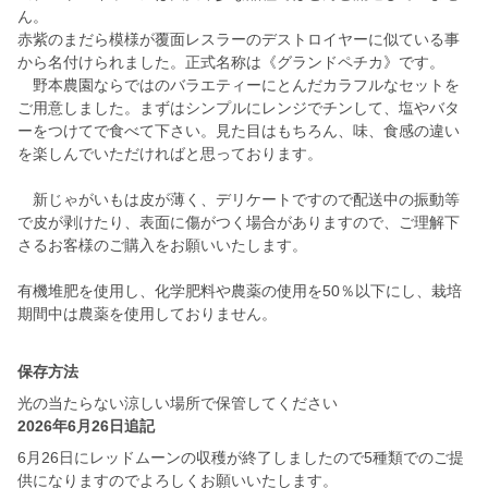
ん。
赤紫のまだら模様が覆面レスラーのデストロイヤーに似ている事
から名付けられました。正式名称は《グランドペチカ》です。
野本農園ならではのバラエティーにとんだカラフルなセットを
ご用意しました。まずはシンプルにレンジでチンして、塩やバタ
ーをつけてで食べて下さい。見た目はもちろん、味、食感の違い
を楽しんでいただければと思っております。
新じゃがいもは皮が薄く、デリケートですので配送中の振動等
で皮が剥けたり、表面に傷がつく場合がありますので、ご理解下
さるお客様のご購入をお願いいたします。
有機堆肥を使用し、化学肥料や農薬の使用を50％以下にし、栽培
保存方法
光の当たらない涼しい場所で保管してください
2026年6月26日追記
6月26日にレッドムーンの収穫が終了しましたので5種類でのご提
供になりますのでよろしくお願いいたします。