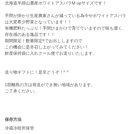
北海道羊蹄山麓産ホワイトアスパラM upサイズです！
手間が掛かり生産農家さんが減っている為今やホワイトアスパラ
は大変希少野菜となっています！！
有機肥料たっぷり！手間ひまかけで育てていますので味も濃く、
存在感のある逸品です！！
期間限定！数量限定‼︎でお出ししますので
この機会に是非召し上がってみてください！
鮮度保持袋に入れクール便でお送りいたします。
送り物ギフトに！是非どうぞ！^ ^
1部離島の方は発送ができ無い地域があります。
ご了承ください。
保存方法
冷蔵冷暗所保管