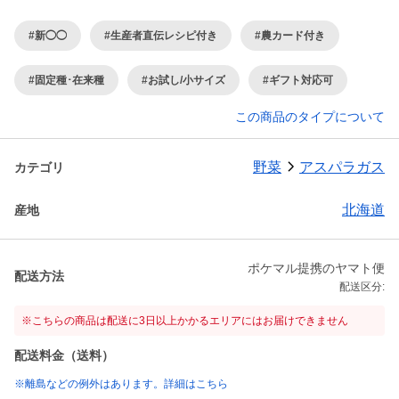
#新◯◯
#生産者直伝レシピ付き
#農カード付き
#固定種･在来種
#お試し/小サイズ
#ギフト対応可
この商品のタイプについて
野菜
アスパラガス
カテゴリ
北海道
産地
ポケマル提携のヤマト便
配送方法
配送区分:
※こちらの商品は配送に3日以上かかるエリアにはお届けできません
配送料金（送料）
※離島などの例外はあります。詳細はこちら