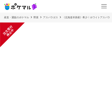
産直・通販のポケマル
野菜
アスパラガス
《北海道羊蹄産》希少！ホワイトアスパラ
注
文
受
付
停
止
中