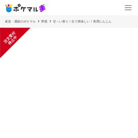
産直・通販のポケマル
野菜
甘～い香り！生で美味しい！美潤にんじん
注
文
受
付
停
止
中