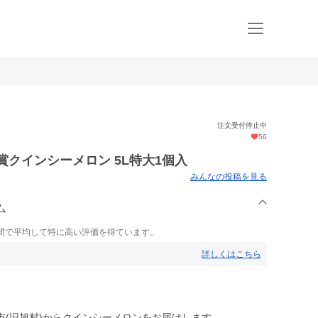
注文受付停止中
56
賞クインシーメロン 5L特大1個入
みんなの投稿を見る
ム
間で平均して特に高い評価を得ています。
詳しくはこちら
市(旧旭村)からクインシーメロンをお届けします。