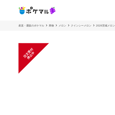
産直・通販のポケマル
果物
メロン
クインシーメロン
2026茨城メロ
注
文
受
付
停
止
中