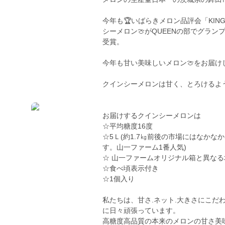
今年も🏆いばらきメロン品評会「KIN
シーメロン🍈がQUEENの部でグラン
受賞。
今年も甘い美味しいメロン🍈をお届けし
クインシーメロンは甘く、とろけるよ
お届けするクインシーメロンは
☆平均糖度16度
☆5Ｌ(約1.7㎏前後の市場にはなかな
す。山一ファーム1番人気)
☆ 山一ファームオリジナル箱と異な
☆食べ頃表示付き
☆1個入り
私たちは、甘さ.ネット.大きさにこだ
に日々頑張っています。
高糖度高品質の本来のメロンの甘さ美