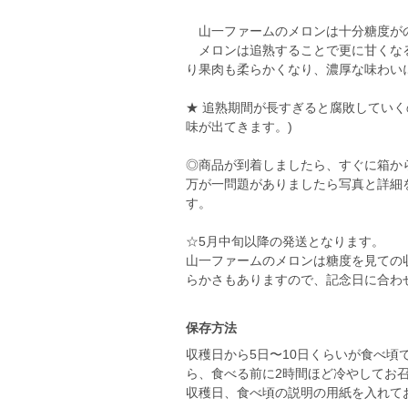
山一ファームのメロンは十分糖度が
メロンは追熟することで更に甘くなる
り果肉も柔らかくなり、濃厚な味わい
★ 追熟期間が長すぎると腐敗してい
味が出てきます。)
◎商品が到着しましたら、すぐに箱か
万が一問題がありましたら写真と詳細
す。
☆5月中旬以降の発送となります。
山一ファームのメロンは糖度を見ての
保存方法
収穫日から5日〜10日くらいが食べ
ら、食べる前に2時間ほど冷やしてお召
収穫日、食べ頃の説明の用紙を入れて