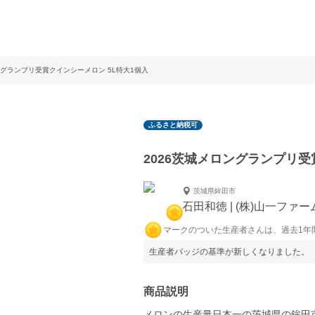
ングランプリ受賞クインシーメロン 5L特大1個入
ふるさと納税可
2026茨城メロングランプリ受
茨城県鉾田市
石田和徳 | (株)山一ファー
マークのついた生産者さんは、過去1年
生産者バッジの基準が新しくなりました。
商品説明
メロンの生産量日本一の茨城県の鉾田