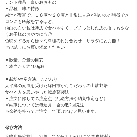
ナント種苗 白いおおもの
▼品種・味の特徴
果汁が豊富で、１８度〜２０度と非常に甘みが強いのが特徴でメ
ロンにも匹敵をするほど。
純白の白い粒は薄皮で食べやすく、プチっとした皮の香りも少な
くお子様のおやつにも◎
色映えするから様々な料理の付け合わせ、サラダにと万能！
ぜひ試しにお買い求めください！
▼数量、分量の目安
１本当たり約400g程
▼栽培/生産方法、こだわり
太平洋の潮風を受けた鉾田市からこだわりの土耕栽培
食べる方を思いやった減農薬製法
▼注文に際しての注意点（配送方法や納期指定など）
※納期については毎週月、金の週2回発送
※余裕を持ってご注文して頂ければと思います。
保存方法
冷暗所保管推奨（到着してから2日〜3日にて実食推奨）