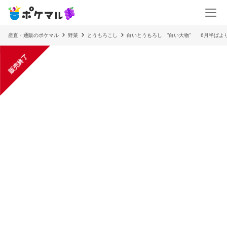
産直・通販のポケマル
野菜
とうもろこし
白いとうもろし ”白い大物” 6月半ばよ
販売終了