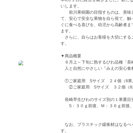
いします。
前川果樹園の目指すものは、美味し
て、安心で安全な果物を自ら視て、触
ぐに食べる喜びを、幼児から高齢者ま
ます。
さらに、自らはお客様を大切にするこ
す。
▼商品概要
６月上～下旬に熟するびわ品種「長
人と自然にやさしい『みえの安心食材』
①ご家庭用 Sサイズ ２４個（8果入
②ご家庭用 Sサイズ ３２個（8果
長崎早生びわのサイズ別の１果重目
S：３０ｇ前後、Ｍ：３６ｇ前後
なお、プラスチック緩衝材はなるべく
す。