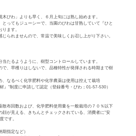
木びわ」よりも早く、６月上旬には熟し始めます。
とってもジューシーで、当園のびわは甘熟していて『ひと
おります。
じられませんので、常温で美味しくお召し上がり下さい。
分当たるようように、樹型コントロールしています。
ので、早穫りはしないで、品種特性が発揮される時期まで樹
め、なるべく化学肥料や化学農薬は使用は控えて栽培
』”制度に申請して認定（登録番号・びわ；01-57-530）
散布回数および、化学肥料使用量を一般栽培の７０％以下
の顔が見える、きちんとチェックされている、消費者に”安
制度です。
納期指定など）