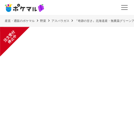
産直・通販のポケマル
野菜
アスパラガス
『奇跡の甘さ』北海道産・無農薬グリーンア
注
文
受
付
停
止
中