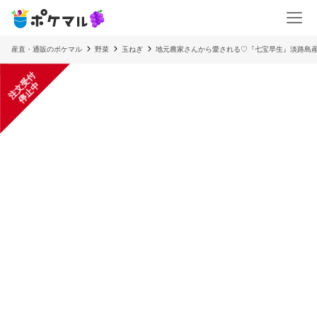
産直・通販のポケマル
野菜
玉ねぎ
地元農家さんから愛される♡『七宝早生』淡路島産玉
注
文
受
付
停
止
中