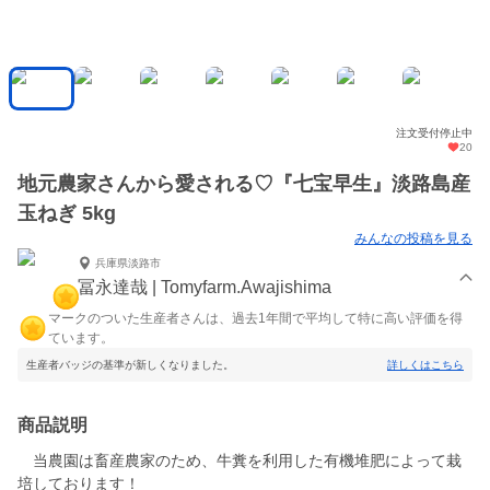
注文受付停止中
20
地元農家さんから愛される♡『七宝早生』淡路島産
玉ねぎ 5kg
みんなの投稿を見る
兵庫県淡路市
冨永達哉 | Tomyfarm.Awajishima
マークのついた生産者さんは、過去1年間で平均して特に高い評価を得
ています。
生産者バッジの基準が新しくなりました。
詳しくはこちら
商品説明
当農園は畜産農家のため、牛糞を利用した有機堆肥によって栽
培しております！