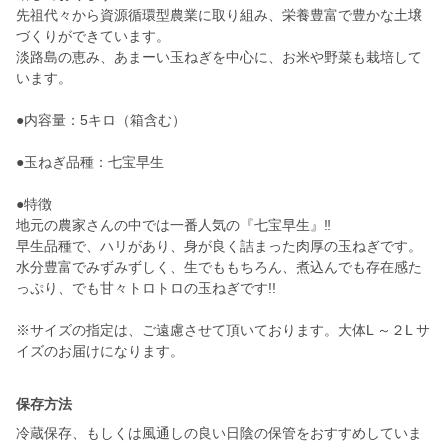
先祖代々から資源循環型農業に取り組み、栄養豊富で豊かな土壌
づくりができています。
淡路島の恵み、あまーい玉ねぎを中心に、お米や野菜も栽培して
います。
●内容量：5キロ（箱含む）
●玉ねぎ品種：七宝早生
●特徴
地元の農家さんの中では一番人気の『七宝早生』‼️
早生品種で、ハリがあり、身が良く詰まった肉厚の玉ねぎです。
水分豊富でみずみずしく、生でももちろん、煮込んでも存在感た
っぷり、でも甘々トロトロの玉ねぎです!!
※サイズの指定は、ご遠慮させて頂いております。大体L ～２L サ
保存方法
冷蔵保存、もしくは風通しの良い日陰の保管をおすすめしていま