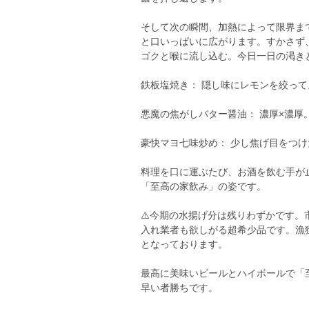
そして次の瞬間、加熱によって限界ま
と口いっぱいに広がります。すかさず
ゴクと喉に流し込む。今日一日の渇き
鉄板塩焼き： 隠し味にレモンを絞っ
悪魔の焦がしバター醤油： 濃厚×濃
豪快マヨ七味炒め： 少し焦げ目をつ
料理を口に運ぶたび、お酒を飲む手が
「至高の家飲み」の姿です。
⚠️今期の水揚げ分は残りわずかです
入れ業者も欲しがる超希少品です。漁
となっております。
最高に美味いビールとハイボールで「
早い者勝ちです。