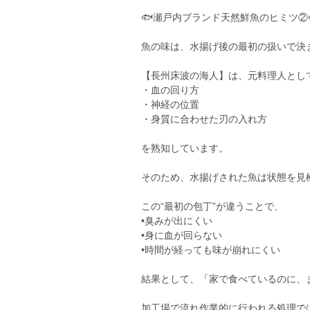
🐟瀬戸内ブランド天然鮮魚のヒミツ②
魚の味は、水揚げ後の最初の扱いで決
【長州床波の海人】は、元料理人とし
・血の回り方
・神経の位置
・身質に合わせた刃の入れ方
を熟知しています。
そのため、水揚げされた魚は状態を見
この“最初の包丁”が違うことで、
•臭みが出にくい
•身に血が回らない
•時間が経っても味が崩れにくい
結果として、「家で食べているのに、
加工場で流れ作業的に行われる処理で