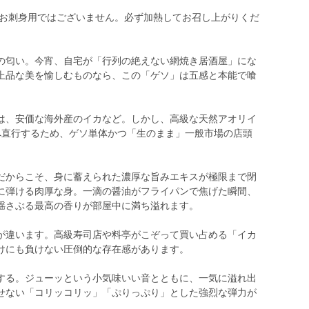
 お刺身用ではございません。必ず加熱してお召し上がりくだ
の匂い。今宵、自宅が「行列の絶えない網焼き居酒屋」にな
上品な美を愉しむものなら、この「ゲソ」は五感と本能で喰
は、安価な海外産のイカなど。しかし、高級な天然アオリイ
へ直行するため、ゲソ単体かつ「生のまま」一般市場の店頭
だからこそ、身に蓄えられた濃厚な旨みエキスが極限まで閉
に弾ける肉厚な身。一滴の醤油がフライパンで焦げた瞬間、
揺さぶる最高の香りが部屋中に満ち溢れます。
が違います。高級寿司店や料亭がこぞって買い占める「イカ
けにも負けない圧倒的な存在感があります。
する。ジューッという小気味いい音とともに、一気に溢れ出
せない「コリッコリッ」「ぷりっぷり」とした強烈な弾力が