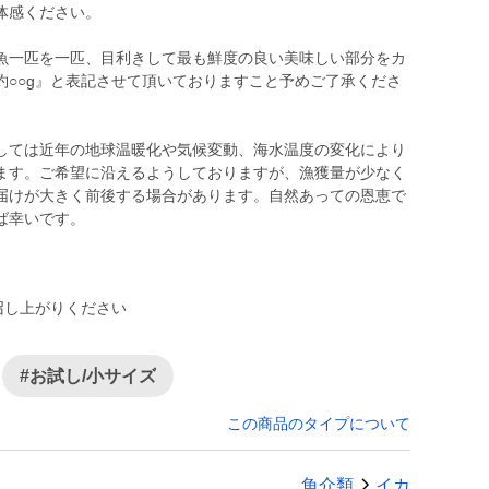
体感ください。
魚一匹を一匹、目利きして最も鮮度の良い美味しい部分をカ
約○○g』と表記させて頂いておりますこと予めご了承くださ
しては近年の地球温暖化や気候変動、海水温度の変化により
ます。ご希望に沿えるようしておりますが、漁獲量が少なく
届けが大きく前後する場合があります。自然あっての恩恵で
ば幸いです。
召し上がりください
#お試し/小サイズ
この商品のタイプについて
魚介類
イカ