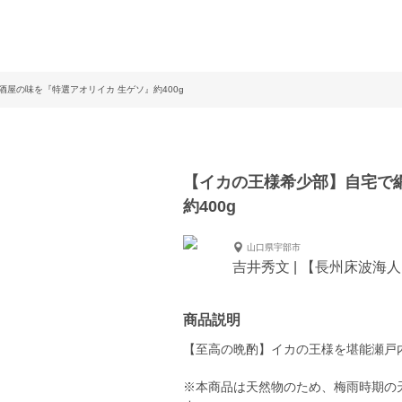
屋の味を『特選アオリイカ 生ゲソ』約400g
【イカの王様希少部】自宅で
約400g
山口県宇部市
吉井秀文 | 【長州床波海
商品説明
【至高の晩酌】イカの王様を堪能瀬戸
※本商品は天然物のため、梅雨時期の