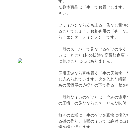
す。
※🔴本商品は「生」でお届けします。
さい。
フライパンから立ち上る、焦がし醤油
ることでしょう。お刺身用の「身」が
らうエンターテインメントです。
一般のスーパーで見かけるゲソの多く
カは、丸ごと1杯の状態で高級飲食店
に並ぶことはほぼありません。
長州床波から直接届く「生の天然物」
じ込められています。火を入れた瞬間
あの居酒屋の赤提灯の下で香る、脳を
一般的なイカのゲソとは、旨みの濃度
の王様」の足だからこそ、どんな味付
熱々の鉄板に、生のゲソを豪快に投入
る磯の香り。市販のイカでは絶対に出
歯を押し返します。