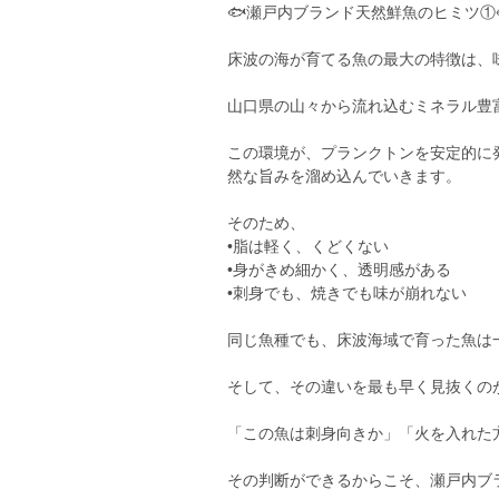
🐟瀬戸内ブランド天然鮮魚のヒミツ①
床波の海が育てる魚の最大の特徴は、
山口県の山々から流れ込むミネラル豊
この環境が、プランクトンを安定的に
然な旨みを溜め込んでいきます。
そのため、
•脂は軽く、くどくない
•身がきめ細かく、透明感がある
•刺身でも、焼きでも味が崩れない
同じ魚種でも、床波海域で育った魚は
そして、その違いを最も早く見抜くの
「この魚は刺身向きか」「火を入れた
その判断ができるからこそ、瀬戸内ブ