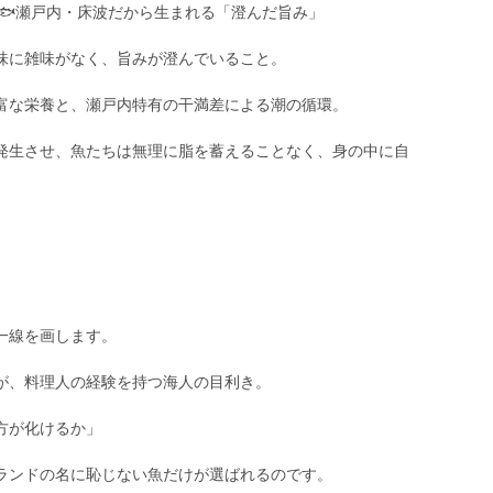
🐟瀬戸内・床波だから生まれる「澄んだ旨み」
味に雑味がなく、旨みが澄んでいること。
富な栄養と、瀬戸内特有の干満差による潮の循環。
発生させ、魚たちは無理に脂を蓄えることなく、身の中に自
一線を画します。
が、料理人の経験を持つ海人の目利き。
方が化けるか」
ランドの名に恥じない魚だけが選ばれるのです。