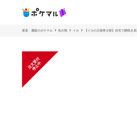
産直・通販のポケマル
魚介類
イカ
【イカの王様希少部】自宅で網焼き居酒
注
文
受
付
停
止
中