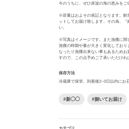
今のうちに、ぜひ床波の海の恵みをご
※容量はおよその表記となります。鮮
ットしてお届け致します。その為、『
い。
※写真はイメージです。また漁獲に関
漁獲の時期や量が大きく変化しており
なったり漁獲出来ない事もあるためお
すので、この点予めご了承いただけれ
保存方法
冷蔵庫で保管。到着後2~3日以内にお
#新◯◯
#捌いてお届け
カテゴリ