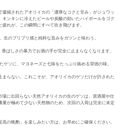
で凝縮されたアオリイカの「濃厚なコクと甘み」がジュワッ
、キンキンに冷えたビールや炭酸の効いたハイボールをゴク
と疲れが、この瞬間にすべて吹き飛びます。
て。生のプリプリ感と純粋な旨みをガツンと味わう。
厚。香ばしさの暴力でお酒の手が完全に止まらなくなります。
けたゲソに、マヨネーズと七味をたっぷり絡める背徳の味。
止まらない。これこそが、アオリイカのゲソだけが許された
。市場に出回らない天然アオリイカの生のゲソは、居酒屋や仕
獲量が極めて少ない天然物のため、次回の入荷は完全に未定
至高の晩酌」を楽しみたい方は、お早めにご確保ください。