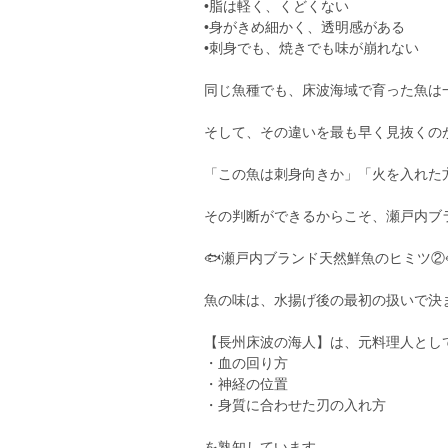
•脂は軽く、くどくない
•身がきめ細かく、透明感がある
•刺身でも、焼きでも味が崩れない
同じ魚種でも、床波海域で育った魚は
そして、その違いを最も早く見抜くの
「この魚は刺身向きか」「火を入れた
その判断ができるからこそ、瀬戸内ブ
🐟瀬戸内ブランド天然鮮魚のヒミツ②
魚の味は、水揚げ後の最初の扱いで決
【長州床波の海人】は、元料理人とし
・血の回り方
・神経の位置
・身質に合わせた刃の入れ方
を熟知しています。