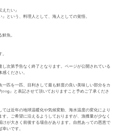
伝えたい』
い』という、料理人として、海人としての覚悟。
る鮮魚。
す。
達し次第予告なく終了となります。ページが公開されている
体感ください。
魚一匹を一匹、目利きして最も鮮度の良い美味しい部分をカ
約○○g』と表記させて頂いておりますこと予めご了承くださ
しては近年の地球温暖化や気候変動、海水温度の変化により
ます。ご希望に沿えるようしておりますが、漁獲量が少なく
届けが大きく前後する場合があります。自然あっての恩恵で
ば幸いです。