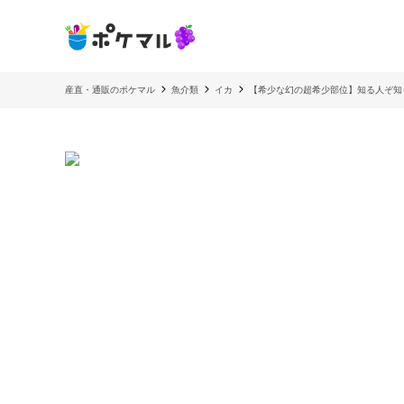
産直・通販のポケマル
魚介類
イカ
【希少な幻の超希少部位】知る人ぞ知る