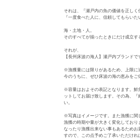
それは、『瀬戸内の魚の価値を正しく
『一度食べた人に、信頼してもらいた
海・土地・人。
そのすべてが揃ったときにだけ成立す
それが、
【長州床波の海人】瀬戸内ブランドで
※漁獲量には限りがあるため、上限に
今のうちに、ぜひ床波の海の恵みをご
※容量はおよその表記となります。鮮
ットしてお届け致します。その為、『
い。
※写真はイメージです。また漁獲に関
漁獲の時期や量が大きく変化しており
なったり漁獲出来ない事もあるためお
すので、この点予めご了承いただけれ