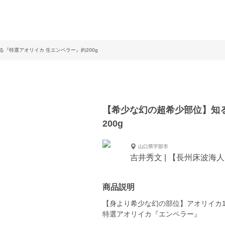
『特選アオリイカ 生エンペラー』約200g
【希少な幻の超希少部位】知
200g
山口県宇部市
吉井秀文 | 【長州床波海
商品説明
【身より希少な幻の部位】アオリイカ
特選アオリイカ『エンペラー』