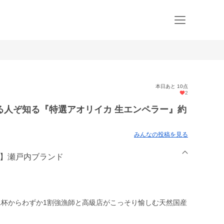
本日あと 10点
2
る人ぞ知る『特選アオリイカ 生エンペラー』約
みんなの投稿を見る
人】瀬戸内ブランド
1杯からわずか1割強漁師と高級店がこっそり愉しむ天然国産