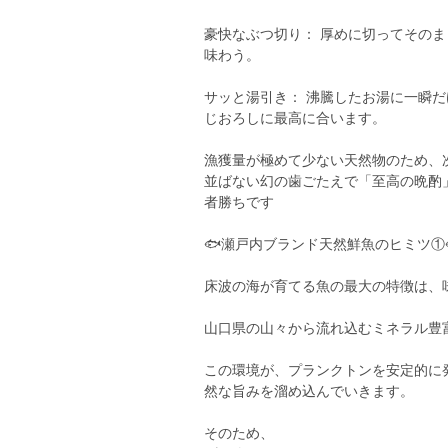
豪快なぶつ切り： 厚めに切ってその
味わう。
サッと湯引き： 沸騰したお湯に一瞬
じおろしに最高に合います。
漁獲量が極めて少ない天然物のため、
並ばない幻の歯ごたえで「至高の晩酌
者勝ちです
🐟瀬戸内ブランド天然鮮魚のヒミツ①
床波の海が育てる魚の最大の特徴は、
山口県の山々から流れ込むミネラル豊
この環境が、プランクトンを安定的に
然な旨みを溜め込んでいきます。
そのため、