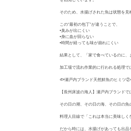
そのため、水揚げされた魚は状態を見
この“最初の包丁”が違うことで、
•臭みが出にくい
•身に血が回らない
•時間が経っても味が崩れにくい
結果として、「家で食べているのに、
加工場で流れ作業的に行われる処理で
🐟瀬戸内ブランド天然鮮魚のヒミツ②
【長州床波の海人】瀬戸内ブランドで
その日の潮、その日の海、その日の魚
料理人目線で「これは本当に美味しく
だから時には、水揚げがあっても出品