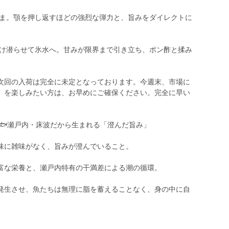
まま。顎を押し返すほどの強烈な弾力と、旨みをダイレクトに
だけ潜らせて氷水へ。甘みが限界まで引き立ち、ポン酢と揉み
次回の入荷は完全に未定となっております。今週末、市場に
」を楽しみたい方は、お早めにご確保ください。完全に早い
🐟瀬戸内・床波だから生まれる「澄んだ旨み」
味に雑味がなく、旨みが澄んでいること。
富な栄養と、瀬戸内特有の干満差による潮の循環。
発生させ、魚たちは無理に脂を蓄えることなく、身の中に自