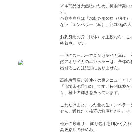
※本商品は天然物のため、梅雨時期の
す。
※🔴本商品は「お刺身用の身（胴体）
ない「エンペラー（耳）」約200gの
お刺身用の身（胴体）が主役なら、こ
終着点」です。
一般のスーパーで見かけるイカ耳は、
然アオリイカのエンペラーは、全体のわ
出回ることは絶対にありません。
高級寿司店が常連への裏メニューとし
「市場未流通の幻」です。長州床波か
り、極上の輝きを放っています。
これだけまとまった量の生エンペラー
せん。獲れたて抜群の鮮度だからこそ
極細の糸造り： 飾り包丁を細かく入
高級鮨店の仕込み。