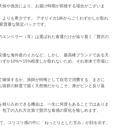
天候や漁況により、お届け時期が前後する場合がございま
」よりも希少です。 アオリイカ1杯からごくわずかしか取れ
大変貴重な限定パックです。
のエンペラー（耳）は選ばれた食通だけが辿り着く「贅沢の
安価な海外産のイカなど。しかし、最高峰ブランドである天
ずか10%〜15%程度しか取れないため、それ単体で市場に
て確保するか、漁師が特権として自宅で消費する、まさに
ら抜群の鮮度で届く天然物だからこそ、身がピンと反り返
を独り占めできる機会は、一生に何度もあることではありま
、包丁の入れ方次第で贅沢な食感の変化を愉しめます。
れて。コリコリ感の中に「ねっとりとした甘み」が顔を出す、