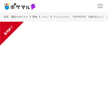
産直・通販のポケマル
果物
メロン
アームスメロン 7月中旬予定 赤青2玉セット 
販売終了