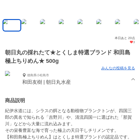
本日あと 20点
3
朝日丸の採れたて★とくしま特選ブランド 和田島
極上ちりめん★ 500g
みんなの投稿を見る
徳島県小松島市
和田友樹 | 朝日丸水産
商品説明
紀伊水道には、シラスの餌となる動植物プランクトンが、四国三
郎の異名で知られる「吉野川」や、清流四国一に選ばれた「那賀
川」などから大量に流れ込みます。
その栄養豊富な海で育った極上の天日干しチリメンです。
【和田島極上ちりめん】はとくしま特選ブランドの認定品です。