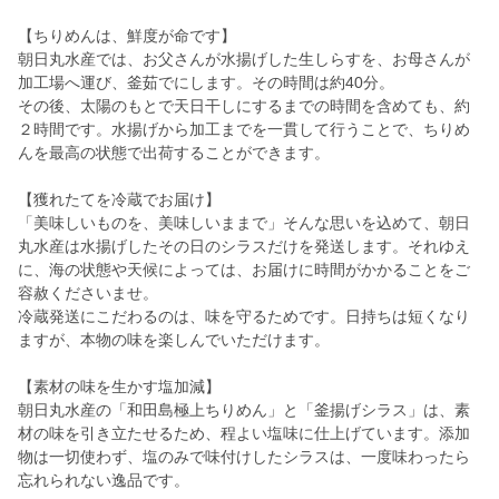
【ちりめんは、鮮度が命です】
朝日丸水産では、お父さんが水揚げした生しらすを、お母さんが
加工場へ運び、釜茹でにします。その時間は約40分。
その後、太陽のもとで天日干しにするまでの時間を含めても、約
２時間です。水揚げから加工までを一貫して行うことで、ちりめ
んを最高の状態で出荷することができます。
【獲れたてを冷蔵でお届け】
「美味しいものを、美味しいままで」そんな思いを込めて、朝日
丸水産は水揚げしたその日のシラスだけを発送します。それゆえ
に、海の状態や天候によっては、お届けに時間がかかることをご
容赦くださいませ。
冷蔵発送にこだわるのは、味を守るためです。日持ちは短くなり
ますが、本物の味を楽しんでいただけます。
【素材の味を生かす塩加減】
朝日丸水産の「和田島極上ちりめん」と「釜揚げシラス」は、素
材の味を引き立たせるため、程よい塩味に仕上げています。添加
物は一切使わず、塩のみで味付けしたシラスは、一度味わったら
忘れられない逸品です。