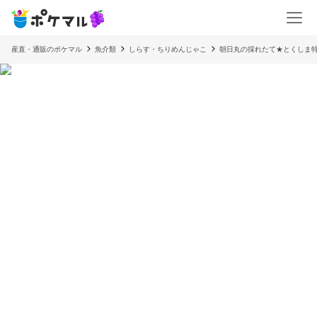
産直・通販のポケマル
魚介類
しらす・ちりめんじゃこ
朝日丸の採れたて★とくしま特選