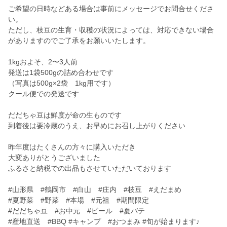
ご希望の日時などある場合は事前にメッセージでお問合せくださ
い。
ただし、枝豆の生育・収穫の状況によっては、対応できない場合
がありますのでご了承をお願いいたします。
1kgおよそ、2〜3人前
発送は1袋500gの詰め合わせです
（写真は500g×2袋 1kg用です）
クール便での発送です
だだちゃ豆は鮮度が命の生ものです
到着後は要冷蔵のうえ、お早めにお召し上がりください
昨年度はたくさんの方々に購入いただき
大変ありがとうございました
ふるさと納税での出品もさせていただいております
#山形県 #鶴岡市 #白山 #庄内 #枝豆 #えだまめ
#夏野菜 #野菜 #本場 #元祖 #期間限定
#だだちゃ豆 #お中元 #ビール #夏バテ
#産地直送 #BBQ #キャンプ #おつまみ #旬が始まります♪