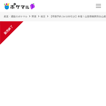
産直・通販のポケマル
野菜
枝豆
【早期予約 1k:\100引き】本場！山形県鶴岡市白山産
販売終了