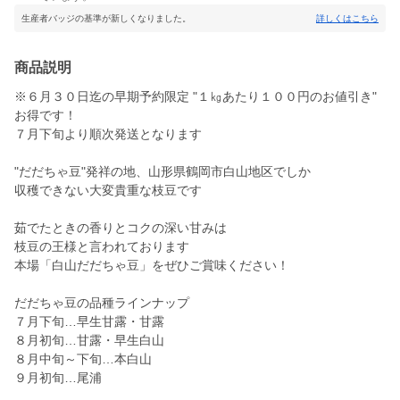
生産者バッジの基準が新しくなりました。
詳しくはこちら
商品説明
※６月３０日迄の早期予約限定 "１㎏あたり１００円のお値引き"
お得です！
７月下旬より順次発送となります
"だだちゃ豆"発祥の地、山形県鶴岡市白山地区でしか
収穫できない大変貴重な枝豆です
茹でたときの香りとコクの深い甘みは
枝豆の王様と言われております
本場「白山だだちゃ豆」をぜひご賞味ください！
だだちゃ豆の品種ラインナップ
７月下旬…早生甘露・甘露
８月初旬…甘露・早生白山
８月中旬～下旬…本白山
９月初旬…尾浦