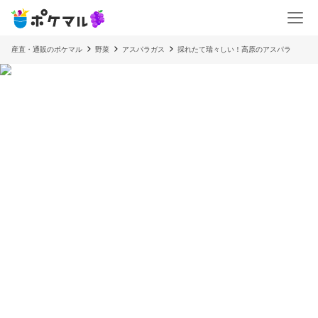
産直・通販のポケマル
野菜
アスパラガス
採れたて瑞々しい！高原のアスパラ