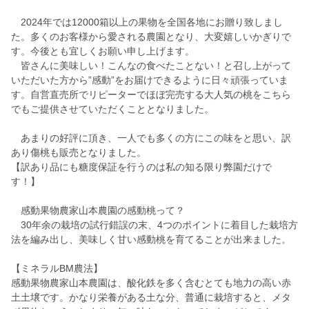
2024年では12000箱以上の果物を全国各地にお贈り致しまし
た。多くのお客様から愛される農園となり、大変嬉しいかぎりで
す。今後とも宜しくお願い申し上げます。
皆さんに美味しい！こんなの食べたことない！と召し上がって
いただいた方から”感動”をお届けできるように日々頑張っていま
す。自営直売所でリピーターでほぼ完売する大人気の桃をこちら
でもご提供させていただくこととなりました。
あまりの好評に頂き、一人でも多くの方にこの味をと思い、訳
あり傷桃も販売となりました。
【訳あり品にも糖度保証を行うのは私の知る限り弊園だけで
す！】
感動果物農家山本農園の感動桃って？
30年余の栽培の試行錯誤の末、4つのポイントに着目した栽培方
法を編み出し、美味しく甘い感動桃を育てることが出来ました。
【ミネラルBM農法】
感動果物農家山本農園は、酸化鉄を多く含むとても地力の高い赤
土土壌です。かなり栄養がある土な分、普通に栽培すると、メタ