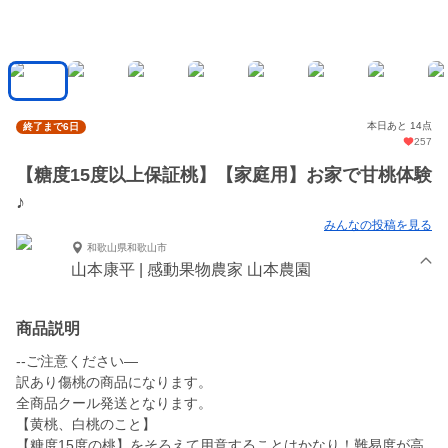
本日あと 14点
終了まで6日
257
【糖度15度以上保証桃】【家庭用】お家で甘桃体験
♪
みんなの投稿を見る
和歌山県和歌山市
山本康平 | 感動果物農家 山本農園
商品説明
--ご注意ください—
訳あり傷桃の商品になります。
全商品クール発送となります。
【黄桃、白桃のこと】
【糖度15度の桃】をそろえて用意することはかなり！難易度が高