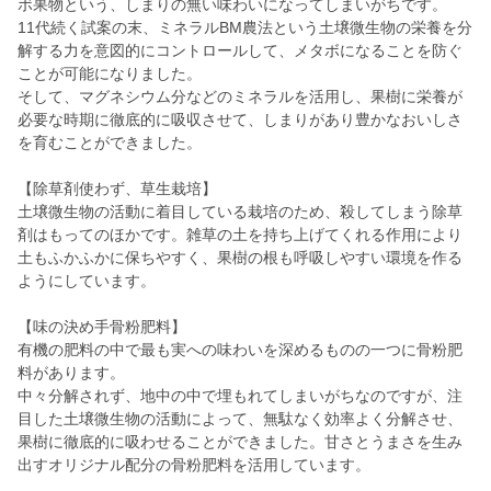
ボ果物という、しまりの無い味わいになってしまいがちです。
11代続く試案の末、ミネラルBM農法という土壌微生物の栄養を分
解する力を意図的にコントロールして、メタボになることを防ぐ
ことが可能になりました。
そして、マグネシウム分などのミネラルを活用し、果樹に栄養が
必要な時期に徹底的に吸収させて、しまりがあり豊かなおいしさ
を育むことができました。
【除草剤使わず、草生栽培】
土壌微生物の活動に着目している栽培のため、殺してしまう除草
剤はもってのほかです。雑草の土を持ち上げてくれる作用により
土もふかふかに保ちやすく、果樹の根も呼吸しやすい環境を作る
ようにしています。
【味の決め手骨粉肥料】
有機の肥料の中で最も実への味わいを深めるものの一つに骨粉肥
料があります。
中々分解されず、地中の中で埋もれてしまいがちなのですが、注
目した土壌微生物の活動によって、無駄なく効率よく分解させ、
果樹に徹底的に吸わせることができました。甘さとうまさを生み
出すオリジナル配分の骨粉肥料を活用しています。