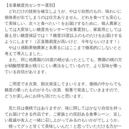
【全量糖度光センサー選別】
どれだけの技術を確立しようが、やはり自然のもの、味わいに
個体差が出てしまうのは仕方ありません。どれを食べても安心し
て美味しい、次々と食べたい！をお届けするために、個人農家と
しては大変珍しい糖度光センサーで全量選別し、家庭用としては
最も甘い糖度保証では！？糖度15度以上のものだけをお届けする
ようにします！（正直難易度が高いけど、今年ならいけます！）
やはり感動果物農家と名乗るにはここまで徹底的にしないとと
考えて導入しました。
また、同じ他農園の15度の桃があったとしても、弊園の桃の方
が硝酸態窒素が残りにくい農法をしているので、より旨味が乗っ
ている自信があります。
ご用意でき次第、順次発送してまいります。傷桃の中からでも
糖度の乗ったものがそろい次第、順番で発送していきますので、
どうか楽しみにお待ち頂けたらと思います。
見た目は傷桃ではありますが、味に関してはかなり自信を持っ
てお届けできる作品です。ご家族との笑顔ある食事シーン、近し
い親戚や友人と一緒に召し上がってみるのもいかがでしょうか。
桃ってグッと甘くて美味しいんだ！と思っていただける方が一