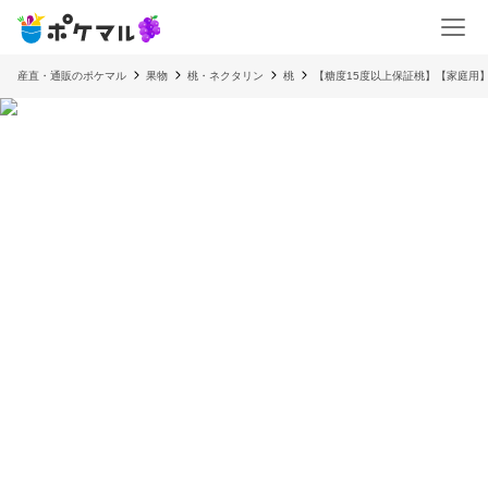
産直・通販のポケマル
果物
桃・ネクタリン
桃
【糖度15度以上保証桃】【家庭用