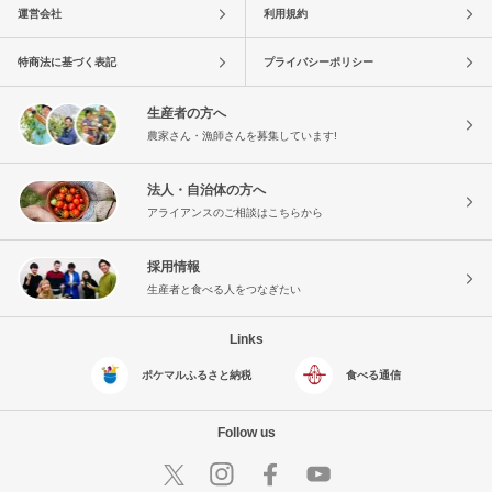
運営会社
利用規約
特商法に基づく表記
プライバシーポリシー
生産者の方へ
農家さん・漁師さんを募集しています!
法人・自治体の方へ
アライアンスのご相談はこちらから
採用情報
生産者と食べる人をつなぎたい
Links
ポケマルふるさと納税
食べる通信
Follow us