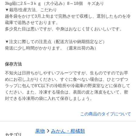
3kg箱に2.5～3ｋｇ（大小込み）8～18個 キズあり
▼栽培/生産方法、こだわり
越冬袋をかけて3月上旬まで完熟させて収穫し、選別したものを冷
蔵庫で追熟させております。
多少見た目は悪いですが、中身はおなじく甘くおいしいです。
▼注文に際しての注意点（配送方法や納期指定など）
発送に少し時間がかかります。（週末出荷の為）
保存方法
不知火は日持ちがしやすいフルーツですが、生ものですのでお早
めにお召し上がりください。すぐに食べない場合は、ひとつずつ
ラップに包んで8℃以下の冷暗所や冷蔵庫の野菜室などに保存して
ください。また、冷凍する場合は、表面の皮と薄皮をむいて、密
封できる冷凍用の袋に入れて保存しましょう。
この商品のタイプについて
果物
みかん・柑橘類
カテゴリ