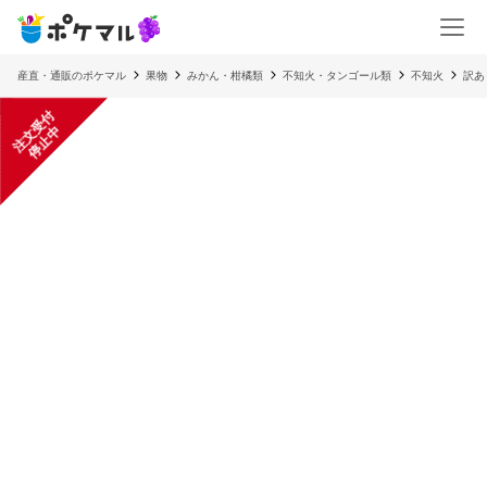
産直・通販のポケマル
果物
みかん・柑橘類
不知火・タンゴール類
不知火
訳あ
注
文
受
付
停
止
中