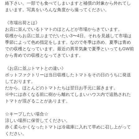
絡下さい。一部でも食べてしまいますと補償の対象から外れてし
まいます。写真をいろんな角度から撮ってください。
《市場出荷とは》
お店に並んでいるトマトのほとんどが市場からきています。
収穫からお店に並ぶまでだいたい3〜4日。それを見越して市場は
季節によって色め指定をします。なので冬季は赤め、夏季は青め
での収穫となっています。最近の異常気象で夏季といってもGW前
から青めでの収穫となってきています。
《お店に並ぶトマトとの違い》
ポットファクトリーは当日収穫したトマトをその日のうちに発送
しております。
だから、ほとんどのトマトたちは翌日お手元に届きます。
※中には赤くなる前に樹から離れてしまいハウス内で追熟された
トマトが混ざることがあります。
☆キープしたい場合☆
涼しい場所に保管してください。
赤く柔らかくなったトマトは冷蔵庫に入れて早めに召し上がって