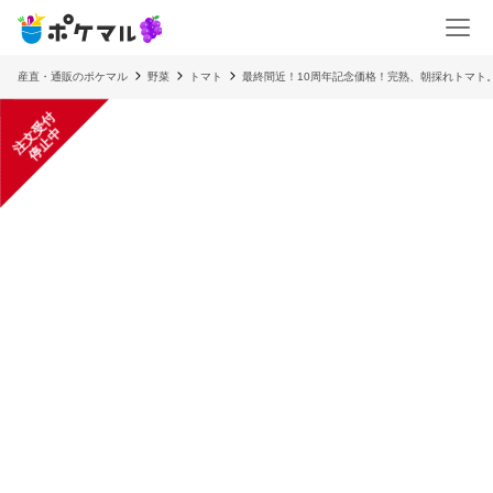
産直・通販のポケマル
野菜
トマト
最終間近！10周年記念価格！完熟、朝採れトマト。
注
文
受
付
停
止
中