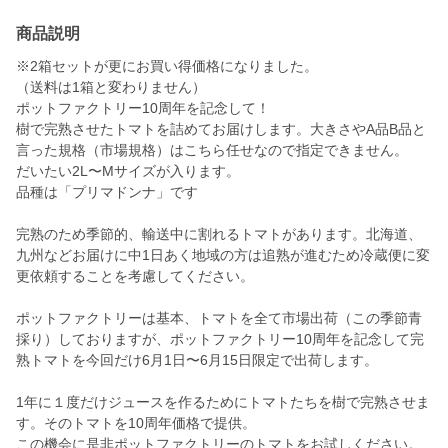
商品説明
※2箱セットが更にお買い得価格になりました。
（送料は1箱と変わりません）
ポットファクトリー10周年を記念して！
樹で完熟させたトマトを詰めてお届けします。大きさやA品B品と
言った規格（市場規格）はこちら任せなので指定できません。
だいたい2L〜Mサイズが入ります。
品種は「プリマドンナ」です
完熟のため季節的、輸送中に割れるトマトがあります。北海道、
九州などお届けに中1日あく地域の方は追熟が進むため冷蔵便に変
更依頼することを考慮してください。
ポットファクトリーは基本、トマトを全て市場出荷（この季節青
採り）しておりますが、ポットファクトリー10周年を記念して完
熟トマトを今回だけ6月1日〜6月15日限定で出荷します。
1年に１度だけジュースを作るためにトマトたちを樹で完熟させま
す。そのトマトを10周年価格で提供。
この機会に是非ポットファクトリーのトマトをお試しください。