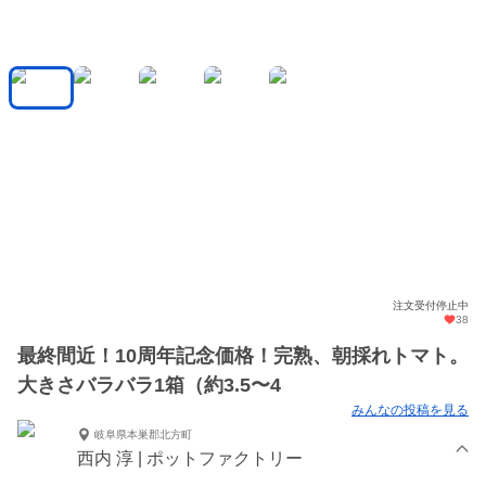
注文受付停止中
38
最終間近！10周年記念価格！完熟、朝採れトマト。
大きさバラバラ1箱（約3.5〜4
みんなの投稿を見る
岐阜県本巣郡北方町
西内 淳 | ポットファクトリー