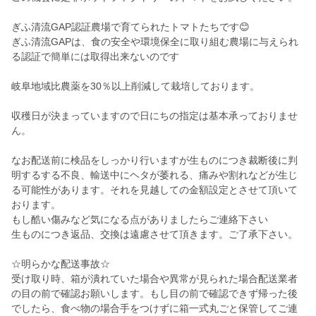
ぎふ清流GAP認証農場で育てられたトマトたちです😊
ぎふ清流GAPは、食の安全や環境保全に取り組む農場に与えられ
る認証で簡単には取得出来ないのです
岐阜地域比農薬を30％以上削減して栽培しております。
収穫日が決まっていますので日にちの指定は基本承っておりませ
ん。
なお配送前に検品をしっかり行いますが生ものにつき裁断後に判
明するする不良、輸送中にヘタが萎れる、痛みや割れなどが生じ
る可能性があります。それを見越しての金額設定とさせて頂いて
おります。
もし酷い傷みなど気になる点がありましたらご連絡下さい
生ものにつき返品、交換は遠慮させて頂きます。ご了承下さい。
☆明らかな配送事故☆
受け取り時、箱が潰れていた場合や異常が見られた場合配送業者
の目の前で確認お願いします。もし目の前で確認できず帰った後
でしたら、食べ物の場合手をつけずに箱一式丸ごと保管してご連