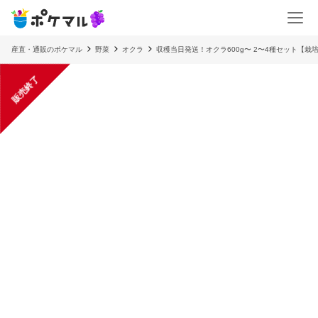
産直・通販のポケマル
野菜
オクラ
収穫当日発送！オクラ600g〜 2〜4種セット【
販売終了