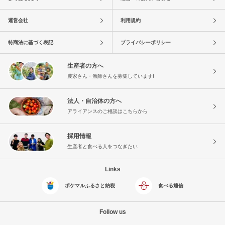
運営会社
利用規約
特商法に基づく表記
プライバシーポリシー
生産者の方へ
農家さん・漁師さんを募集しています!
法人・自治体の方へ
アライアンスのご相談はこちらから
採用情報
生産者と食べる人をつなぎたい
Links
ポケマルふるさと納税
食べる通信
Follow us