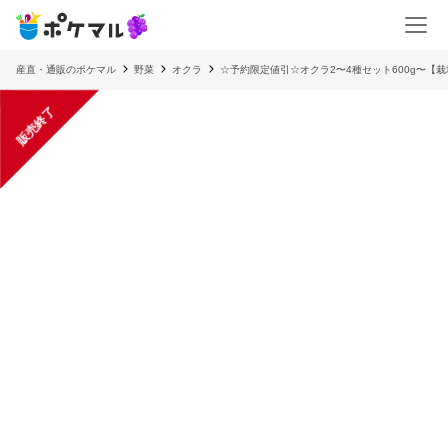
産直・通販のポケマル
野菜
オクラ
☆予約限定値引☆オクラ2〜4種セット600g〜【
販売終了