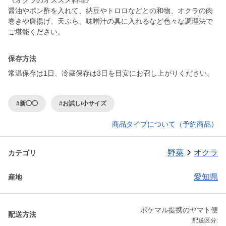
《オクラのオススメ料理》
醤油やポン酢を入れて、納豆やトロロなどとの和物、オクラの肉
巻きや唐揚げ、天ぷら、味噌汁の具に入れるなど色々な調理法で
ご堪能ください。
保存方法
常温保存は1日、冷蔵保存は3日を目安にお召し上がりください。
#新◯◯
#お試し/小サイズ
商品タイプについて（予約商品）
野菜
オクラ
カテゴリ
愛知県
産地
ポケマル提携のヤマト便
配送方法
配送区分: