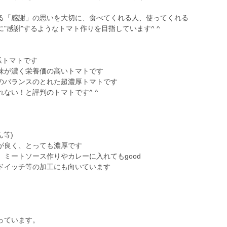
る「感謝」の思いを大切に、食べてくれる人、使ってくれる
"感謝"するようなトマト作りを目指しています^ ^
様トマトです
味が濃く栄養価の高いトマトです
のバランスのとれた超濃厚トマトです
ない！と評判のトマトです^ ^
ん等)
が良く、とっても濃厚です
ミートソース作りやカレーに入れてもgood
ドイッチ等の加工にも向いています
っています。