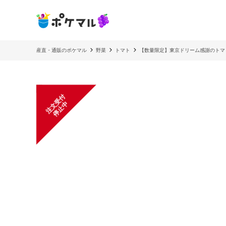
産直・通販のポケマル
野菜
トマト
【数量限定】東京ドリーム感謝のトマト
注
文
受
付
停
止
中