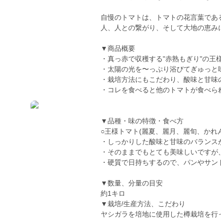
自慢のトマトは、トマトの花言葉であ
人、人との繋がり、そして大地の恵みに
▼商品概要
・真っ赤で収穫する"赤熟もぎり"の王
・太陽の光を〜っぷり浴びてぎゅっと
・栽培方法にもこだわり、酸味と甘味
・コレを食べると他のトマトが食べられ
▼品種・味の特徴・食べ方
○王様トマト(麗夏、麗月、麗旬、かれ
・しっかりした酸味と甘味のバランス
・そのままでもとても美味しいですが、
・硬質で日持ちするので、パンやサン
▼数量、分量の目安
約1キロ
▼栽培/生産方法、こだわり
ヤシガラを培地に使用した樽栽培を行