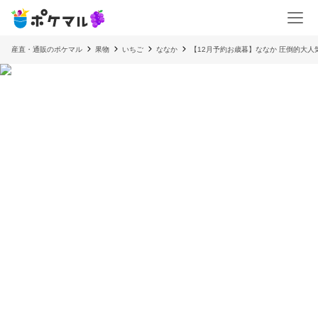
産直・通販のポケマル
果物
いちご
ななか
【12月予約お歳暮】ななか 圧倒的大人