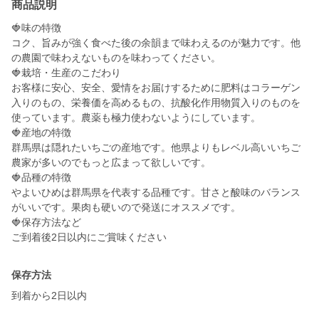
商品説明
🍓味の特徴
コク、旨みが強く食べた後の余韻まで味わえるのが魅力です。他
の農園で味わえないものを味わってください。
🍓栽培・生産のこだわり
お客様に安心、安全、愛情をお届けするために肥料はコラーゲン
入りのもの、栄養価を高めるもの、抗酸化作用物質入りのものを
使っています。農薬も極力使わないようにしています。
🍓産地の特徴
群馬県は隠れたいちごの産地です。他県よりもレベル高いいちご
農家が多いのでもっと広まって欲しいです。
🍓品種の特徴
やよいひめは群馬県を代表する品種です。甘さと酸味のバランス
がいいです。果肉も硬いので発送にオススメです。
🍓保存方法など
ご到着後2日以内にご賞味ください
保存方法
到着から2日以内