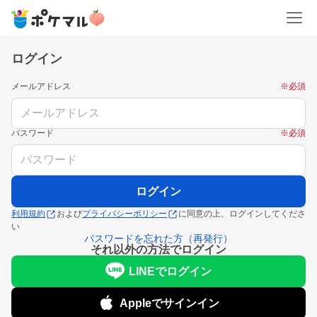
ログイン
メールアドレス
※必須
パスワード
※必須
ログイン
利用規約
および
プライバシーポリシー
に同意の上、
ログインしてくださ
い
パスワードを忘れた方（再発行）
それ以外の方法でログイン
LINEでログイン
Appleでサインイン