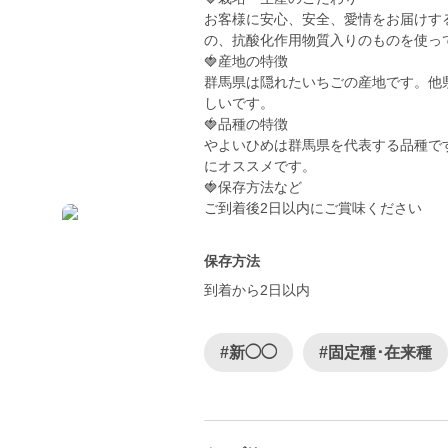
お客様に安心、安全、愛情をお届けす
の、抗酸化作用物質入りのものを使っ
🍓産地の特徴
群馬県は隠れたいちごの産地です。他
しいです。
🍓品種の特徴
やよいひめは群馬県を代表する品種で
にオススメです。
🍓保存方法など
ご到着後2日以内にご賞味ください
保存方法
到着から2日以内
#新◯◯
#固定種･在来種