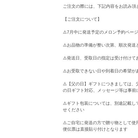
ご注文の際には、下記内容をお読み頂
【ご注文について】
⚠️7月中に発送予定のメロン予約ペー
⚠️お品物の準備が整い次第、順次発送
⚠️発送日、受取日の指定は受け付けて
⚠️お受取できない日や到着日の希望
⚠️【父の日】ギフトにつきましては、
の日ギフト対応、メッセージ等は事前
⚠️ギフト包装については、別途記載
せください
⚠️ご自宅に発送の方で贈り物として
便伝票は直接貼り付けとなります