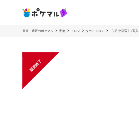
産直・通販のポケマル
果物
メロン
タカミメロン
【7月中発送】1玉入
販売終了