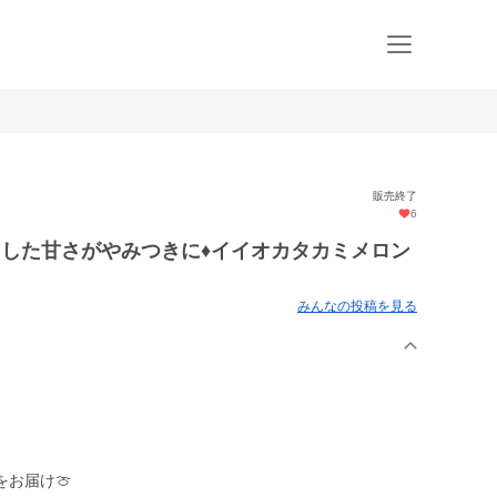
販売終了
6
リした甘さがやみつきに♦︎イイオカタカミメロン
みんなの投稿を見る
お届け🍈