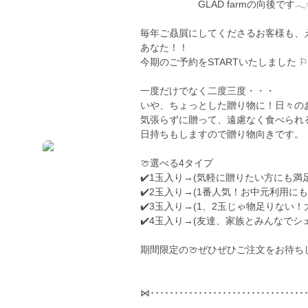
GLAD farmの向後です𓂃◌𓈒
毎年ご贔屓にしてくださるお客様も、
あなた！！
今期のご予約をSTARTいたしました ⚐
一度だけでなく二度三度・・・
いや、ちょっとした贈り物に！日々の
気張らずに贈って、遠慮なく食べられ
日持ちもしますので贈り物向きです。
🍈選べる4タイプ
✔️1玉入り→(気軽に贈りたい方にも満
✔️2玉入り→(1番人気！お中元利用にも
✔️3玉入り→(1、2玉じゃ物足りない！
✔️4玉入り→(友達、家族とみんなでシ
期間限定の🍈ぜひぜひご注文をお待ち
⋈････････････････････････････････