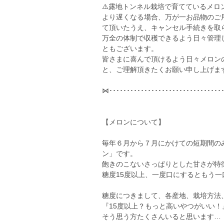
⚠️露地トンネル栽培で育てているメ
より遅くなる場合、万が一お品物のご
て頂いたうえ、キャンセル手続きを取
万全の体制で収穫できるよう日々管理
ともございます。
皆さまに喜んで頂けるよう日々メロン
と、ご理解頂きたくお願い申し上げま
⋈････････････････････････････････
【メロンについて】
毎年６月から７月にかけての短期間の
ン」です。
飽きのこないさっぱりとした甘さが特
糖度15度以上、一度口にするともう
糖度につきまして、各産地、栽培方法
『15度以上？もっと高いやつがいい！
そう思う方たくさんいると思います…