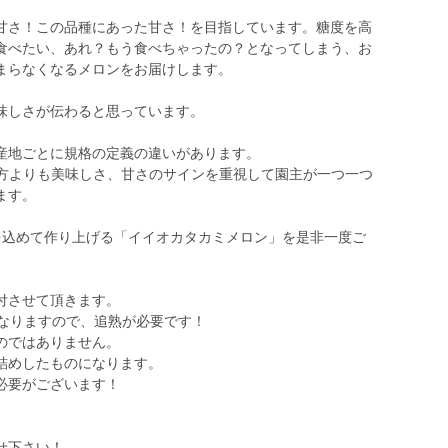
甘さ！この品種にあった甘さ！を目指しています。糖度を高
食べたい、あれ？もう食べちゃったの？となってしまう、お
まらなくなるメロンをお届けします。
味しさが伝わると思っています。
産地ごとに規格の定義の違いがあります。
トの出方よりも美味しさ、甘さのサインを重視して園主が一つ一つ
ます。
を込めて作り上げる「イイオカタカミメロン」を是非一度ご
付させて頂きます。
なりますので、追熟が必要です！
のではありません。
詰めしたものになります。
必要がございます！
せ下さい！