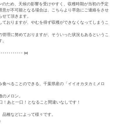
ロンのため、天候の影響を受けやすく、収穫時期が当初の予定
用意が不可能となる場合は、こちらより早急にご連絡をさせ
らせて頂きます。
しておりますが、やむを得ず収穫ができなくなってしまうこ
の管理に努めておりますが、そういった状況もあるというこ
す。
････････････ ⋈
み食べることのできる、千葉県産の「イイオカタカミメロ
徴のメロン。
一口！あと一口！となること間違いなしです！
、品種などによって様々です。
』