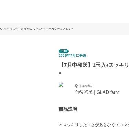
♦スッキリした甘さがやみつきに♦︎イイオカタカミメロン♦
予約
2026年7月に発送
【7月中発送】1玉入♦スッキ
♦
千葉県旭市
向後裕美 | GLAD farm
商品説明
🍈スッキリした甘さがあとひくメロンを