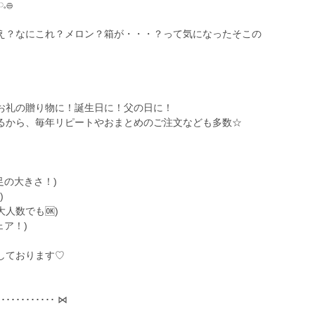
𓐍
え？なにこれ？メロン？箱が・・・？って気になったそこの
お礼の贈り物に！誕生日に！父の日に！
るから、毎年リピートやおまとめのご注文なども多数☆
足の大きさ！)
)
大人数でも🆗)
ェア！)
しております♡
････････････ ⋈