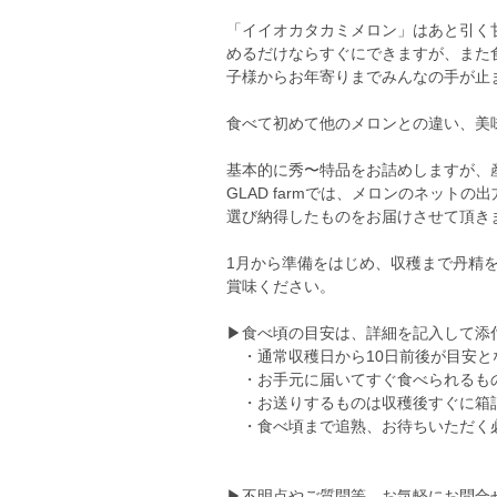
「イイオカタカミメロン」はあと引く
めるだけならすぐにできますが、また
子様からお年寄りまでみんなの手が止
食べて初めて他のメロンとの違い、美
基本的に秀〜特品をお詰めしますが、
GLAD farmでは、メロンのネッ
選び納得したものをお届けさせて頂き
1月から準備をはじめ、収穫まで丹精
賞味ください。
▶︎食べ頃の目安は、詳細を記入して添
・通常収穫日から10日前後が目安と
・お手元に届いてすぐ食べられるも
・お送りするものは収穫後すぐに箱
・食べ頃まで追熟、お待ちいただく
▶︎不明点やご質問等、お気軽にお問合