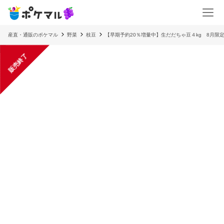
産直・通販のポケマル
野菜
枝豆
【早期予約20％増量中】生だだちゃ豆４kg 8月限
販売終了