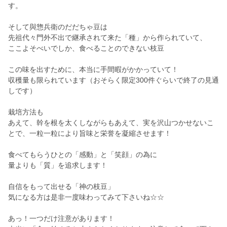
す。
そして與惣兵衛のだだちゃ豆は
先祖代々門外不出で継承されて来た「種」から作られていて、
ここよそべいでしか、食べることのできない枝豆
この味を出すために、本当に手間暇がかかっていて！
収穫量も限られています（おそらく限定300件ぐらいで終了の見通
しです）
栽培方法も
あえて、幹を根を太くしながらもあえて、実を沢山つかせないこ
とで、一粒一粒により旨味と栄誉を凝縮させます！
食べてもらうひとの「感動」と「笑顔」の為に
量よりも「質」を追求します！
自信をもって出せる「神の枝豆」
気になる方は是非一度味わってみて下さいね☆☆
あっ！一つだけ注意があります！