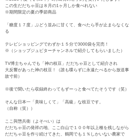
この生だだちゃ豆は８月の1ヶ月しか食べれない
※期間限定の夏の季節商品
「糖度１７度」ぶどう並みに甘くて、食べたら手が止まらなくな
る
テレビショッピングでわずか１５分で3000袋を完売！
※（ショップジュピターチャンネルで紹介してもらいました）
TV博士ちゃんでも「神の枝豆」だだちゃ豆として紹介され
大反響があった神の枝豆！（誰も喋らずに永遠たべるから放送事
故寸前）
※後で聞いたら収録終わってもずーっと食べてたそうです（笑）
そんな日本一「美味しくて」「高級」な枝豆です。
（自称（笑））
ここ與惣兵衛（よそべい）は
だだちゃ豆の発祥の地、ここ白山で１００年以上種を残しながら
だだちゃ豆を作り続けてきた、鶴岡でも１％しかいない農家で