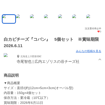
注文受付停止中
3
白カビチーズ『コバン』 5個セット ※賞味期限
2026.6.11
みんなの投稿を見る
北海道上川郡新得町
寺尾智也 | 広内エゾリスの谷チーズ社
商品説明
▼商品概要
サイズ：直径/(約)12cm×5cm×3cm(オーバル型)
内容量：150g×4個セット
保存方法：要冷蔵（10℃以下）
賞味期限：2026年6月11日