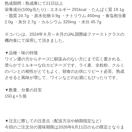
熟成期間：熟成庫にて21日以上
栄養成分(100g当たり)：エネルギー 291kcal ・たんぱく質 19.1g
・脂質 24.7g ・炭水化物 0.9g ・ナトリウム 450mg ・食塩相当量
2.0g ・灰分 2.7g ・カルシウム 320mg ・水分 45.7g
※コバンは、2024年６月～８月のJAL国際線ファーストクラスの
機内食にて採用して頂きました。
▼品種・味の特徴
ワイン通の方からチーズに馴染みのない方にまで広く愛される、
滑らかでミルキーな白カビチーズです。ライ麦、全粒粉、クルミ
のパンとの相性がとてもよく、朝食のお供にリピート必至。熟成
させると風味が増して、ワインなどのお酒にもぴったりです。
▼数量、分量の目安
150ｇ×５個
▼注文に際しての注意点（配送方法や納期指定など）
今回のご注文分の賞味期限は2026年6月11日のもの限定となりま