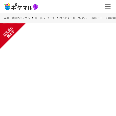
産直・通販のポケマル
卵・乳
チーズ
白カビチーズ『コバン』 5個セット ※賞味期限20
注
文
受
付
停
止
中