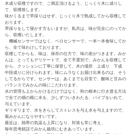
木成り収穫ですので、ご満足頂けるよう、じっくり木に成りし
て、収穫致します。
味がくるまで早採りはせず、じっくり木で熟成してから収穫して
おります。
早採りをして寝かす方もいますが、私共は、味が完全にのってか
ら、収穫いたします。
機械センサーではなく、ベロセンサーで、一本一本食味してか
ら、全て味わけしております。
収穫してからも、味は、保存の仕方で、味の差がつきます。みか
んは、とってもデリケートで、全て手選別で、みかんを収穫して
から、クッションに丁寧に保管して、木の場所 上成り 下成
中段成りに分けられます。味にムラなくお届け出来るのは、そう
してるからです。センサーは、あくまでも目安で、酸味と甘みの
バランスでみかんの味にこだわります。
水の管理も上からかけるだけではなく、幹の根本に行き渡る方法
で全ての畑の根に水を、少しずついきわたる、パイプをいれて、
与えています。
ギリギリまで、水をきらしてストレスを与え水を与えますので、
菊みかんになりやすいです。
最近は、熱帯の気温も上昇になり、対策も常に考え、
毎年思考錯誤でみかん栽培にむきあっています。