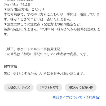
3㎏・5kg（箱込み）
▼栽培/生産方法、こだわり
木なり熟成で、水のやり方もこだわりや、手間は一番賭けていま
す。味がくるまで早どりは一斎いたしません。
▼注文に際しての注意点（配送方法や納期指定など）
納期指定は出来ません。12月中旬〜味がきてから随時発送致しま
す。
（以下、ポケットマルシェ事務局注記）
この商品は「和歌山県紀中エリアの生産者の商品」です。
保存方法
袋に小分けにするか涼しい所に保管をお願い致します。
#お試し/小サイズ
#ギフト対応可
#訳あってお買い得
商品タイプについて（予約商品）