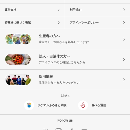
運営会社
利用規約
特商法に基づく表記
プライバシーポリシー
生産者の方へ
農家さん・漁師さんを募集しています!
法人・自治体の方へ
アライアンスのご相談はこちらから
採用情報
生産者と食べる人をつなぎたい
Links
ポケマルふるさと納税
食べる通信
Follow us