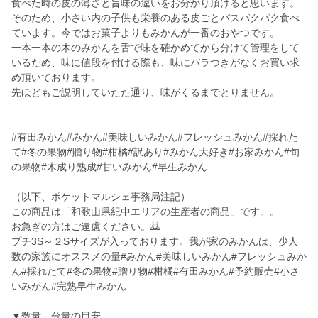
食べた時の皮の薄さと旨味の違いをお分かり頂けると思います。
そのため、小さい内の子供も栄養のある皮ごとバスパクパク食べ
ています。今ではお菓子よりもみかんが一番のおやつです。
一本一本の木のみかんを舌で味を確かめてから分けて管理をして
いるため、味に値段を付ける際も、味にバラつきがなくお買い求
め頂いております。
先ほどもご説明していたた通り、味がくるまでとりません。
#有田みかん#みかん#美味しいみかん#フレッシュみかん#採れた
て#冬の果物#贈り物#柑橘#訳あり#みかん大好き#お家みかん#旬
の果物#木成り熟成#甘いみかん#早生みかん
（以下、ポケットマルシェ事務局注記）
この商品は「和歌山県紀中エリアの生産者の商品」です。。
お急ぎの方はご遠慮ください。🙇
プチ3S～２Sサイズが入っております。我が家のみかんは、少人
数の家族にオススメの量#みかん#美味しいみかん#フレッシュみか
ん#採れたて#冬の果物#贈り物#柑橘#有田みかん#予約販売#小さ
いみかん#完熟早生みかん
▼数量、分量の目安