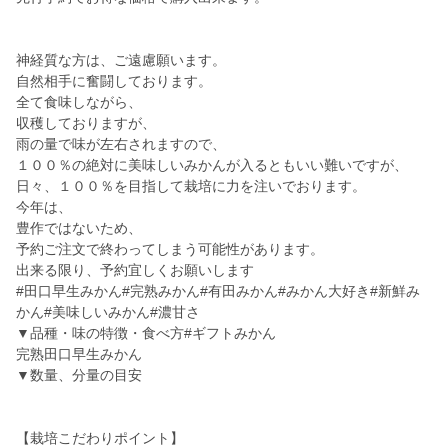
神経質な方は、ご遠慮願います。
自然相手に奮闘しております。
全て食味しながら、
収穫しておりますが、
雨の量で味が左右されますので、
１００％の絶対に美味しいみかんが入るともいい難いですが、
日々、１００％を目指して栽培に力を注いでおります。
今年は、
豊作ではないため、
予約ご注文で終わってしまう可能性があります。
出来る限り、予約宜しくお願いします
#田口早生みかん#完熟みかん#有田みかん#みかん大好き#新鮮み
かん#美味しいみかん#濃甘さ
▼品種・味の特徴・食べ方#ギフトみかん
完熟田口早生みかん
▼数量、分量の目安
【栽培こだわりポイント】