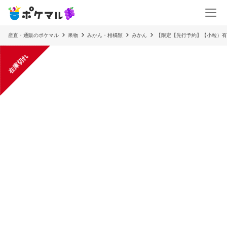
産直・通販のポケマル
果物
みかん・柑橘類
みかん
【限定【先行予約】【小粒）
在庫切れ