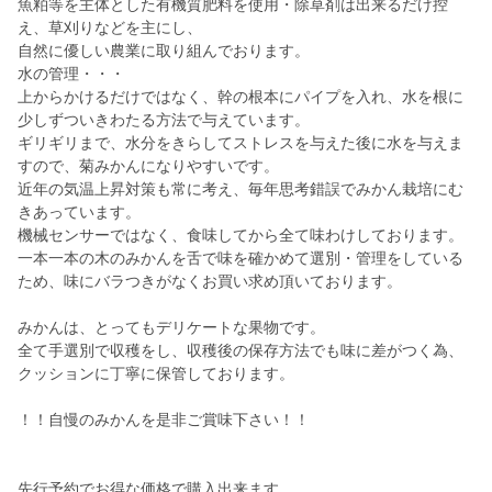
魚粕等を主体とした有機質肥料を使用・除草剤は出来るだけ控
え、草刈りなどを主にし、
自然に優しい農業に取り組んでおります。
水の管理・・・
上からかけるだけではなく、幹の根本にパイプを入れ、水を根に
少しずついきわたる方法で与えています。
ギリギリまで、水分をきらしてストレスを与えた後に水を与えま
すので、菊みかんになりやすいです。
近年の気温上昇対策も常に考え、毎年思考錯誤でみかん栽培にむ
きあっています。
機械センサーではなく、食味してから全て味わけしております。
一本一本の木のみかんを舌で味を確かめて選別・管理をしている
ため、味にバラつきがなくお買い求め頂いております。
みかんは、とってもデリケートな果物です。
全て手選別で収穫をし、収穫後の保存方法でも味に差がつく為、
クッションに丁寧に保管しております。
！！自慢のみかんを是非ご賞味下さい！！
先行予約でお得な価格で購入出来ます。