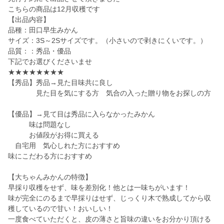
こちらの商品は12月収穫です
【出品内容】
品種：田口早生みかん
サイズ：3S～2Sサイズです。（小さいので剥きにくいです。）
品質：：秀品・優品
下記でお選びくださいませ
★★★★★★★★
【秀品】秀品→見た目味共に良し
見た目を気にする方 気合の入った贈り物をお探しの方
【優品】→見て目は秀品に入らなかったみかん
味は問題なし
お値段がお得に買える
自宅用 気心しれた方におすすめ
味にこだわる方におすすめ
【大ちゃんみかんの特徴】
早採り収穫をせず、味を差別化！他とは一味ちがいます！
味が完全にのるまで早採りはせず、じっくり木で熟成してから収
穫しているので甘い！おいしい！
一度食べていただくと、皮の薄さと旨味の違いをお分かり頂ける