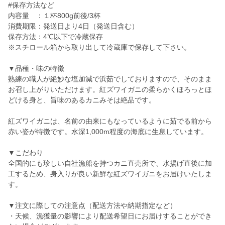
#保存方法など
内容量 ：１杯800g前後/3杯
消費期限：発送日より4日（発送日含む）
保存方法：4℃以下で冷蔵保存
※スチロール箱から取り出して冷蔵庫で保存して下さい。
▼品種・味の特徴
熟練の職人が絶妙な塩加減で浜茹でしておりますので、そのまま
お召し上がりいただけます。紅ズワイガニの柔らかくほろっとほ
どける身と、旨味のあるカニみそは絶品です。
紅ズワイガニは、名前の由来にもなっているように茹でる前から
赤い姿が特徴です。水深1,000m程度の海底に生息しています。
▼こだわり
全国的にも珍しい自社漁船を持つカニ直売所で、水揚げ直後に加
工するため、身入りが良い新鮮な紅ズワイガニをお届けいたしま
す。
▼注文に際しての注意点（配送方法や納期指定など）
・天候、漁獲量の影響により配送希望日にお届けすることができ