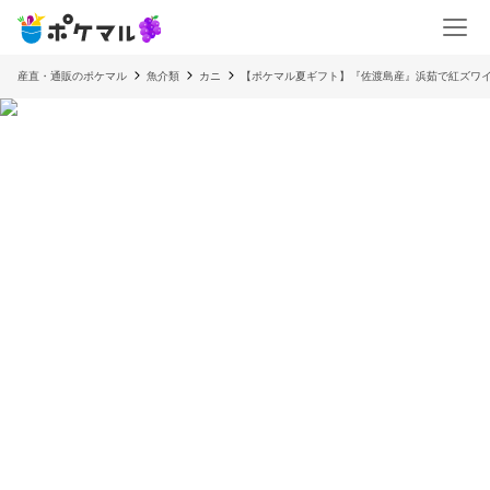
産直・通販のポケマル
魚介類
カニ
【ポケマル夏ギフト】『佐渡島産』浜茹で紅ズワイガ