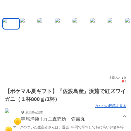
本日あと 1点
4
【ポケマル夏ギフト】『佐渡島産』浜茹で紅ズワイ
ガニ（１杯800ｇ/3杯）
みんなの投稿を見る
新潟県佐渡市
寺尾洋康 | カニ直売所 弥吉丸
マークのついた生産者さんは、過去1年間で平均して特に高い評価を得