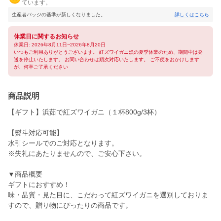
ています。
生産者バッジの基準が新しくなりました。
詳しくはこちら
休業日に関するお知らせ
休業日: 2026年8月11日~2026年8月20日
いつもご利用ありがとうございます。 紅ズワイガニ漁の夏季休業のため、期間中は発
送を停止いたします。 お問い合わせは順次対応いたします。 ご不便をおかけします
が、何卒ご了承ください
商品説明
【ギフト】浜茹で紅ズワイガニ（１杯800g/3杯）
【熨斗対応可能】
水引シールでのご対応となります。
※失礼にあたりませんので、ご安心下さい。
▼商品概要
ギフトにおすすめ！
味・品質・見た目に、こだわって紅ズワイガニを選別しておりま
すので、贈り物にぴったりの商品です。