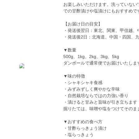
お楽しみいただけます。洗っていない
での甘酢漬けや塩漬けにもおすすめで
【お届け日の目安】
・発送後翌日：東北、関東、甲信越、
・発送後2日：北海道、中国・四国、
▼数量
500g、1kg、2kg、3kg、5kg
ダンボールで通常便でお届けいたしま
▼味の特徴
・シャキシャキ食感
・みずみずしく爽やかな辛味
・自然栽培ならではの力強い香り
・漬けると甘みと旨味が引き立ちます
掘りたては、味噌や塩をつけてそのま
▼おすすめの食べ方
・甘酢らっきょう漬け
・塩らっきょう