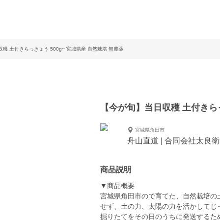
穫 土付きらっきょう 500g~ 宮城県産 自然栽培 無農薬
【今が旬】当日収穫 土付きらっ
宮城県角田市
舟山直道 | 合同会社太良
商品説明
▼商品概要
宮城県角田市ので育てた、自然栽培の
せず、土の力、太陽の力を活かしてじ
掘りたてをその日のうちに発送するた