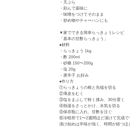
・天ぷら
・刻んで薬味に
・味噌をつけてそのまま
・炒め物やチャーハンにも
▼家でできる簡単らっきょうレシピ
「基本の甘酢らっきょう」
●材料
・らっきょう 1kg
・酢 200ml
・砂糖 150〜200g
・塩 20g
・唐辛子 お好み
●作り方
①らっきょうの根と先端を切る
②薄皮をむく
③塩をまぶして軽く揉み、30分置く
④熱湯をさっとかけ、水気を切る
⑤保存瓶に入れ、甘酢を注ぐ
⑥冷暗所で1〜2週間ほど漬けて完成で
漬け始めは辛味が強く、時間が経つほ