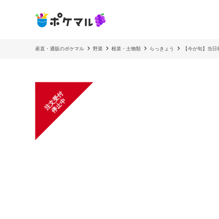
産直・通販のポケマル
野菜
根菜・土物類
らっきょう
【今が旬】当日収
注
文
受
付
停
止
中