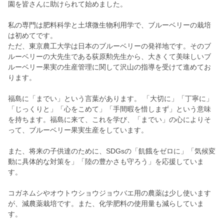
園を皆さんに助けられて始めました。
私の専門は肥料科学と土壌微生物利用学で、ブルーベリーの栽培
は初めてです。
ただ、東京農工大学は日本のブルーベリーの発祥地です。そのブ
ルーベリーの大先生である荻原勲先生から、大きくて美味しいブ
ルーベリー果実の生産管理に関して沢山の指導を受けて進めてお
ります。
福島に「までい」という言葉があります。 「大切に」「丁寧に」
「じっくりと」「心をこめて」「手間暇を惜しまず」という意味
を持ちます。福島に来て、これを学び、「までい」の心によりそ
って、ブルーベリー果実生産をしています。
また、将来の子供達のために、SDGsの「飢餓をゼロに」「気候変
動に具体的な対策を」「陸の豊かさも守ろう」を応援していま
す。
コガネムシやオウトウショウジョウバエ用の農薬は少し使います
が、減農薬栽培です。また、化学肥料の使用量も減らしていま
す。