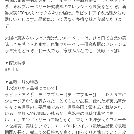
完熟のまま手摘み選別したブルーベリー新鮮果実：ラビットアイ
系。東和ブルーベリー研究農園のフレッシュな果実をどうぞ。新
鮮果実250g入りパックを4つお届け。ラビットアイ系品種からお
選びいたします。品種によって異なる多様な味と食感がありま
す。
太陽の恵みをいっぱい受けたブルーベリーは、ひと口で自然の美
味しさを感じられます。東和ブルーベリー研究農園のフレッシュ
な果実をどうぞ。お一人でも、家族みんなでも、笑顔いっぱい！
▼配送時期
8月上旬
▼品種・味の特徴
【お送りする品種について】
ラビットアイ系：ティフブルー（ティフブルーは、１９５５年に
ジョージアから発表された、とても古い品種。優れた果実品質か
ら今でも世界の主要品種であり、世界各国で最も広く栽培されて
いる。早摘みでは酸味が残るが、完熟果の風味は非常に良
い。）、モンゴメリー（中粒ながら、香り・風味が良くフルーテ
ィな果実。美味しいです。）、バルドウイン（最晩生品種で収穫
期間が長く、樹上での日持ちが良く、ゆっくりと熟していく。皮