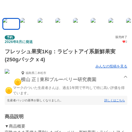
販売終了
予約
2026年8月に発送
2
フレッシュ果実1Kg：ラビットアイ系新鮮果実
(250gパック x 4)
みんなの投稿を見る
福島県二本松市
横山 正 | 東和ブルーベリー研究農園
マークのついた生産者さんは、過去1年間で平均して特に高い評価を得
ています。
生産者バッジの基準が新しくなりました。
詳しくはこちら
商品説明
▼商品概要