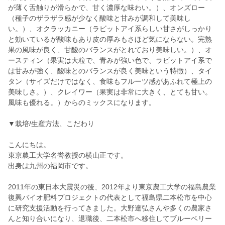
が薄く舌触りが滑らかで、甘く濃厚な味わい。）、オンズロー
（種子のザラザラ感が少なく酸味と甘みが調和して美味し
い。）、オクラッカニー（ラビットアイ系らしい甘さがしっかり
と効いているが酸味もあり皮の厚みもさほど気にならない。完熟
果の風味が良く、甘酸のバランスがとれており美味しい。）、オ
ースティン（果実は大粒で、青みが強い色で、ラビットアイ系で
は甘みが強く、酸味とのバランスが良く美味という特徴）、タイ
タン（サイズだけではなく、食味もフルーツ感があふれて極上の
美味しさ。）、クレイワー（果実は非常に大きく、とても甘い。
風味も優れる。）からのミックスになります。
▼栽培/生産方法、こだわり
こんにちは。
東京農工大学名誉教授の横山正です。
出身は九州の福岡市です。
2011年の東日本大震災の後、2012年より東京農工大学の福島農業
復興バイオ肥料プロジェクトの代表として福島県二本松市を中心
に研究支援活動を行ってきました。大野達弘さんや多くの農家さ
んと知り合いになり、退職後、二本松市へ移住してブルーベリー