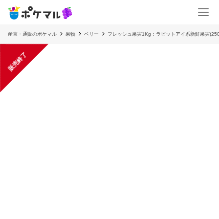
産直・通販のポケマル
果物
ベリー
フレッシュ果実1Kg：ラビットアイ系新鮮果実(250g
販売終了