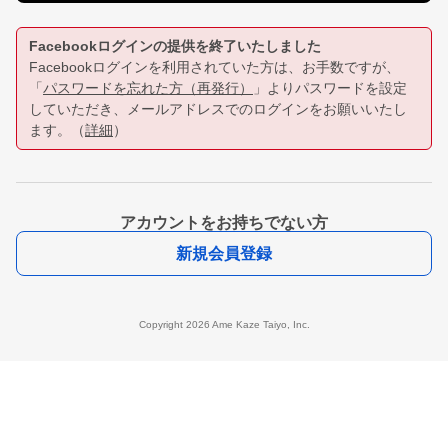
Facebookログインの提供を終了いたしました
Facebookログインを利用されていた方は、お手数ですが、
「
パスワードを忘れた方（再発行）
」よりパスワードを設定
していただき、メールアドレスでのログインをお願いいたし
ます。（
詳細
）
アカウントをお持ちでない方
新規会員登録
Copyright 2026 Ame Kaze Taiyo, Inc.