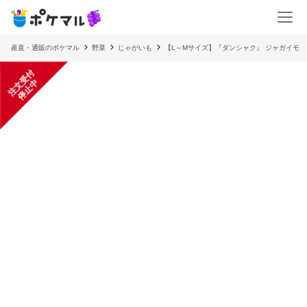
産直・通販のポケマル
野菜
じゃがいも
【L～Mサイズ】『ダンシャク』 ジャガイモ
注
文
受
付
停
止
中