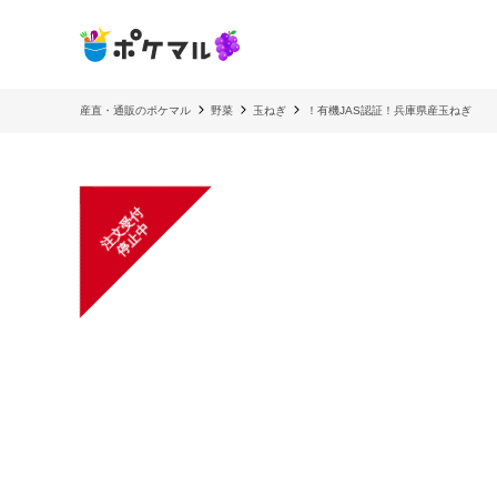
産直・通販のポケマル
野菜
玉ねぎ
！有機JAS認証！兵庫県産玉ねぎ
注
文
受
付
停
止
中