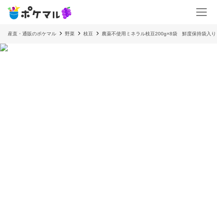
産直・通販のポケマル
野菜
枝豆
農薬不使用ミネラル枝豆200g×8袋 鮮度保持袋入り