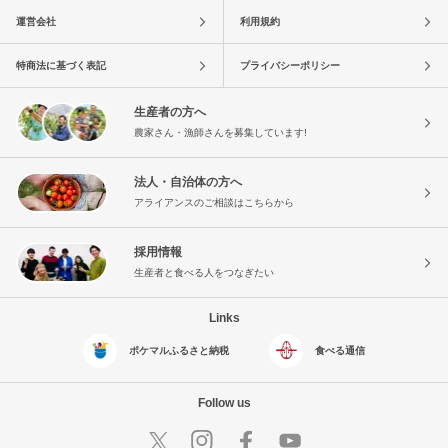
運営会社
利用規約
特商法に基づく表記
プライバシーポリシー
生産者の方へ
農家さん・漁師さんを募集しています!
法人・自治体の方へ
アライアンスのご相談はこちらから
採用情報
生産者と食べる人をつなぎたい
Links
ポケマルふるさと納税
食べる通信
Follow us