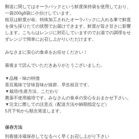
郵送に関してはオーラパックという鮮度保持袋を使用しており、
一袋200g8袋に小分けしています。
枝豆は鮮度が命。特殊加工されたオーラパックに入れる事で鮮度
を保ち採りたての状態でお届けできます。鮮度が旨さ甘さに影響
します。こちらはレンジに対応していますのでお湯での調理をせ
ずレンジで簡単にお召し上がりいただけます。
みなさまに安心の食卓をお任せください！
最後まで読んでいただきありがとうございました。
▼品種・味の特徴
茶豆風味で甘味旨味が抜群、早生枝豆です。
▼栽培/生産方法、こだわり
農薬不使用栽培です。みなさんの食卓の安心をおまかせ下さい。
▼注文に際しての注意点（配送方法や納期指定など）
5月下旬から順次発送します。
保存方法
到着後冷蔵保存してなるべく早くお召し上がり下さい