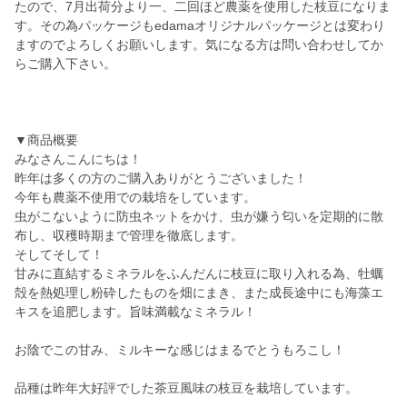
たので、7月出荷分より一、二回ほど農薬を使用した枝豆になりま
す。その為パッケージもedamaオリジナルパッケージとは変わり
ますのでよろしくお願いします。気になる方は問い合わせしてか
らご購入下さい。
▼商品概要
みなさんこんにちは！
昨年は多くの方のご購入ありがとうございました！
今年も農薬不使用での栽培をしています。
虫がこないように防虫ネットをかけ、虫が嫌う匂いを定期的に散
布し、収穫時期まで管理を徹底します。
そしてそして！
甘みに直結するミネラルをふんだんに枝豆に取り入れる為、牡蠣
殻を熱処理し粉砕したものを畑にまき、また成長途中にも海藻エ
キスを追肥します。旨味満載なミネラル！
お陰でこの甘み、ミルキーな感じはまるでとうもろこし！
品種は昨年大好評でした茶豆風味の枝豆を栽培しています。