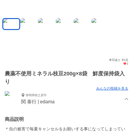
本日あと 91点
3
農薬不使用ミネラル枝豆200g×8袋 鮮度保持袋入
り
みんなの投稿を見る
静岡県牧之原市
関 泰行 | edama
商品説明
＊虫の被害で毎夏キャンセルをお願いする事になってしまってい