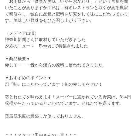
お子様から『野菜が美味しいからおかわり！』という言葉を聞
いたことがありますか？私は、有名レストランと取引がある農家
で研修をし、独自に品種と肥料を研究をして味にこだわっていま
す。美味しい野菜をぜひお召し上がり下さい。
（メディア出演）
神奈川新聞さんに取材していただきました
夕方のニュース Everyにて特集されました
▼商品概要▼
赤じそ・・・昔から漢方の原料に使われてきました。
▼おすすめのポイント▼
①『味』にこだわっています！旬の赤しそをぜひ！
②とれたてを味わえます！スーパーに置かれている野菜は、3~4日
収穫からたっているといわれています。とれたてを送ります。
③最低限度の農薬しか使っておりません。
＊＊＊スタッフ田中さんの一言＊＊＊