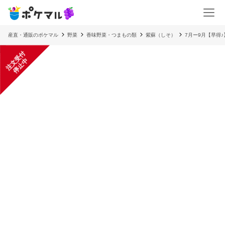
産直・通販のポケマル
野菜
香味野菜・つまもの類
紫蘇（しそ）
7月ー9月【早得♪
注
文
受
付
停
止
中