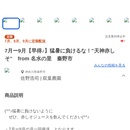
注文受付停止中
定期
7月、8月、9月に定期配送
7
7月ー9月【早得♪】猛暑に負けるな！"天神赤し
そ" from 名水の里 秦野市
みんなの投稿を見る
神奈川県秦野市
佐野浩司 | 双葉農園
商品説明
(^^♪猛暑に負けないように
ぜひ、赤しそジュースを飲んでください(^^♪
・7月ー9月の月一回発送 となります。