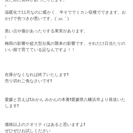
↑
温暖化で11月なのに暖かく、半そででミカン収穫でできます。お
かげで色つきが悪いです。(´;ω;｀)
黒い点や傷があったりする果実があります。
↑
梅雨の影響や超大型台風の襲来の影響です。それだけ日当たりの
いい畑で育てている証なんですよ！！
在庫がなくなれば終了いたします❗
売り切れご免なさいです❗
愛媛と言えば❗みかん みかんの本番❗愛媛県八幡浜市より発送いた
します❗
価格以上のクオリティはあると思いますよ❗
ぜひぜひお試しください