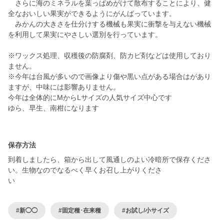
さらに海のミネラルを葉っぱめがけて散布することにより、健
全なおいしい果実ができるようにがんばっています。
みかんの大きさを仕分けする機械も果実に衝撃を与えない機械
を利用して果実にやさしい選別を行っています。
※ワックス処理、収穫後の防腐剤、防カビ剤などは使用しており
ません。
※今年は台風が多いので画像より傷や黒い点がある場合はがあり
ますが、中味には影響ありません。
今年は全体的にMからLサイズの人気サイズ中心です
ゆら、早生、南柑になります
保存方法
到着しましたら、箱から出して風通しのよい冷暗所で保存くださ
い。生物なのでなるべく早くお召し上がりくださ
#新◯◯
#固定種･在来種
#お試し/小サイズ