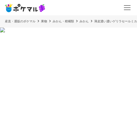
産直・通販のポケマル
果物
みかん・柑橘類
みかん
薄皮濃い濃いゲリラセールミカ