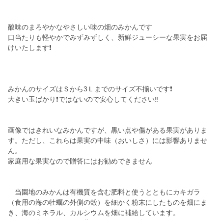
酸味のまろやかなやさしい味の畑のみかんです
口当たりも軽やかでみずみずしく、新鮮ジューシーな果実をお届
けいたします❗
みかんのサイズはＳから3Ｌまでのサイズ不揃いです❗
大きい玉ばかり❗ではないので安心してください‼️
画像ではきれいなみかんですが、黒い点や傷がある果実がありま
す。ただし、これらは果実の中味（おいしさ）には影響ありませ
ん。
家庭用な果実なので贈答にはお勧めできません
当園地のみかんは有機質を含む肥料と使うとともにカキガラ
（食用の海の牡蠣の外側の殻）を細かく粉末にしたものを畑にま
き、海のミネラル、カルシウムを畑に補給しています。