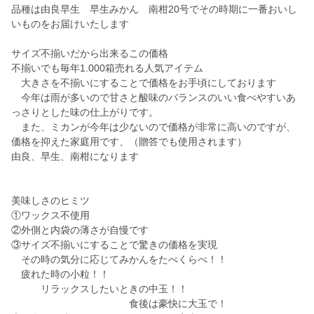
品種は由良早生 早生みかん 南柑20号でその時期に一番おいし
いものをお届けいたします
サイズ不揃いだから出来るこの価格
不揃いでも毎年1.000箱売れる人気アイテム
大きさを不揃いにすることで価格をお手頃にしております
今年は雨が多いので甘さと酸味のバランスのいい食べやすいあ
っさりとした味の仕上がりです。
また、ミカンが今年は少ないので価格が非常に高いのですが、
価格を抑えた家庭用です、（贈答でも使用されます）
由良、早生、南柑になります
美味しさのヒミツ
①ワックス不使用
②外側と内袋の薄さが自慢です
③サイズ不揃いにすることで驚きの価格を実現
その時の気分に応じてみかんをたべくらべ！！
疲れた時の小粒！！
リラックスしたいときの中玉！！
食後は豪快に大玉で！