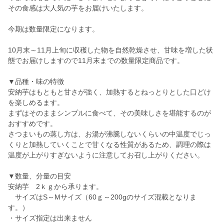
その食感は大人気の芋をお届けいたします。
今期は数量限定になります。
10月末～11月上旬に収穫した物を自然乾燥させ、甘味を増した状
態でお届けしますので11月末までの数量限定商品です。
▼品種・味の特徴
安納芋はもともと甘さが強く、加熱するとねっとりとした口どけ
を楽しめるます。
まずはそのままシンプルに食べて、その美味しさを堪能するのが
おすすめです。
さつまいもの蒸し方は、お湯が沸騰しないくらいの中温度でじっ
くりと加熱していくことで甘くなる性質があるため、調理の際は
温度が上がりすぎないように注意してお召し上がりください。
▼数量、分量の目安
安納芋 2ｋｇから承ります。
サイズはS～Mサイズ（60ｇ～200gのサイズ混載となりま
す。）
・サイズ指定は出来ません