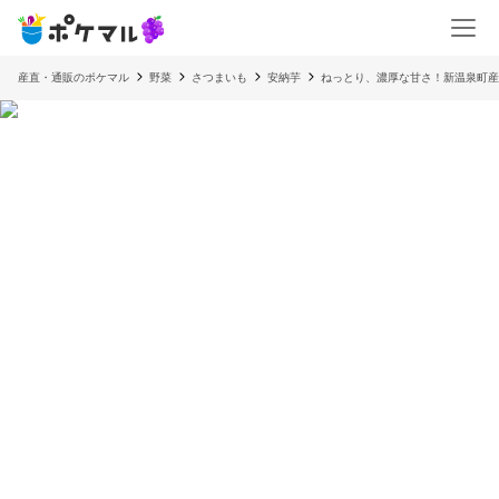
産直・通販のポケマル
野菜
さつまいも
安納芋
ねっとり、濃厚な甘さ！新温泉町産