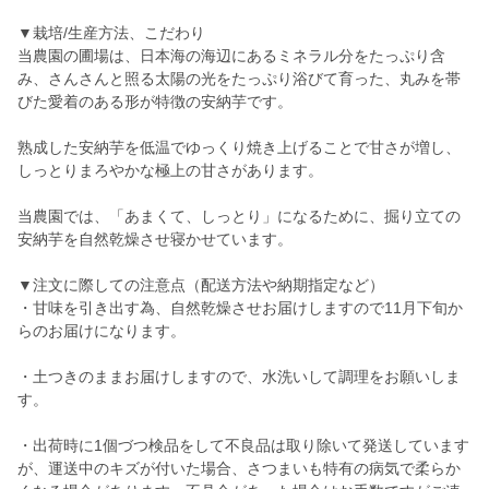
▼栽培/生産方法、こだわり
当農園の圃場は、日本海の海辺にあるミネラル分をたっぷり含
み、さんさんと照る太陽の光をたっぷり浴びて育った、丸みを帯
びた愛着のある形が特徴の安納芋です。
熟成した安納芋を低温でゆっくり焼き上げることで甘さが増し、
しっとりまろやかな極上の甘さがあります。
当農園では、「あまくて、しっとり」になるために、掘り立ての
安納芋を自然乾燥させ寝かせています。
▼注文に際しての注意点（配送方法や納期指定など）
・甘味を引き出す為、自然乾燥させお届けしますので11月下旬か
らのお届けになります。
・土つきのままお届けしますので、水洗いして調理をお願いしま
す。
・出荷時に1個づつ検品をして不良品は取り除いて発送しています
が、運送中のキズが付いた場合、さつまいも特有の病気で柔らか