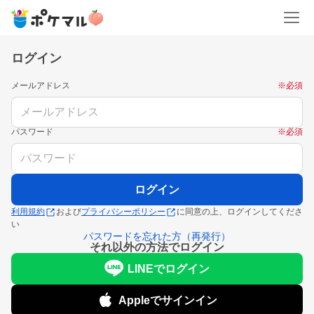
ログイン
メールアドレス
※必須
パスワード
※必須
ログイン
利用規約
および
プライバシーポリシー
に同意の上、
ログインしてくださ
い
パスワードを忘れた方（再発行）
それ以外の方法でログイン
LINEでログイン
Appleでサインイン