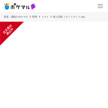
産直・通販のポケマル
野菜
トマト
樹上完熟 ミディトマト 1.2kg
注
文
受
付
停
止
中