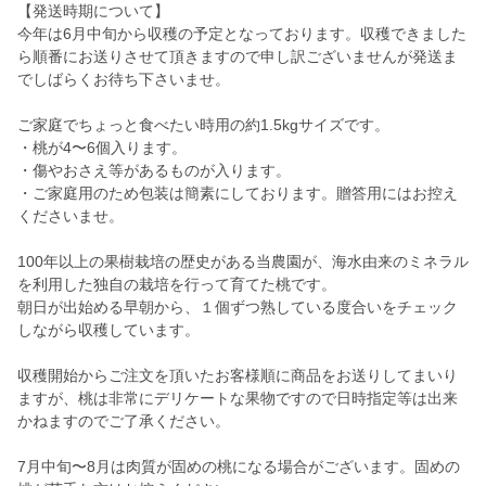
【発送時期について】
今年は6月中旬から収穫の予定となっております。収穫できました
ら順番にお送りさせて頂きますので申し訳ございませんが発送ま
でしばらくお待ち下さいませ。
ご家庭でちょっと食べたい時用の約1.5kgサイズです。
・桃が4〜6個入ります。
・傷やおさえ等があるものが入ります。
・ご家庭用のため包装は簡素にしております。贈答用にはお控え
くださいませ。
100年以上の果樹栽培の歴史がある当農園が、海水由来のミネラル
を利用した独自の栽培を行って育てた桃です。
朝日が出始める早朝から、１個ずつ熟している度合いをチェック
しながら収穫しています。
収穫開始からご注文を頂いたお客様順に商品をお送りしてまいり
ますが、桃は非常にデリケートな果物ですので日時指定等は出来
かねますのでご了承ください。
7月中旬〜8月は肉質が固めの桃になる場合がございます。固めの