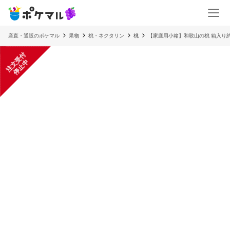
産直・通販のポケマル
果物
桃・ネクタリン
桃
【家庭用小箱】和歌山の桃 箱入り約1
注
文
受
付
停
止
中