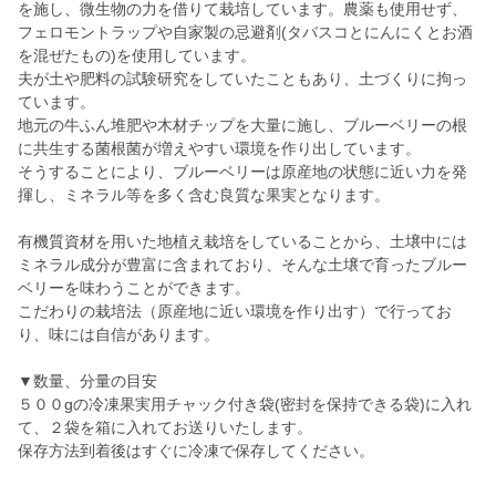
を施し、微生物の力を借りて栽培しています。農薬も使用せず、
フェロモントラップや自家製の忌避剤(タバスコとにんにくとお酒
を混ぜたもの)を使用しています。
夫が土や肥料の試験研究をしていたこともあり、土づくりに拘っ
ています。
地元の牛ふん堆肥や木材チップを大量に施し、ブルーベリーの根
に共生する菌根菌が増えやすい環境を作り出しています。
そうすることにより、ブルーベリーは原産地の状態に近い力を発
揮し、ミネラル等を多く含む良質な果実となります。
有機質資材を用いた地植え栽培をしていることから、土壌中には
ミネラル成分が豊富に含まれており、そんな土壌で育ったブルー
ベリーを味わうことができます。
こだわりの栽培法（原産地に近い環境を作り出す）で行ってお
り、味には自信があります。
▼数量、分量の目安
５００gの冷凍果実用チャック付き袋(密封を保持できる袋)に入れ
て、２袋を箱に入れてお送りいたします。
保存方法到着後はすぐに冷凍で保存してください。