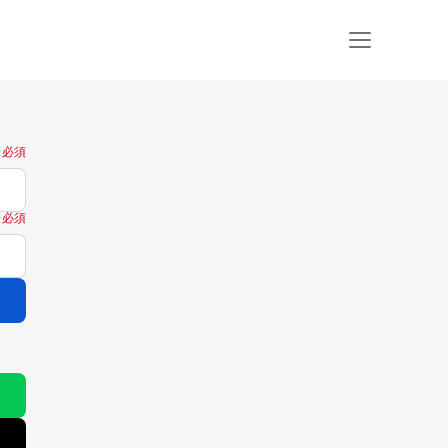
※必須
※必須