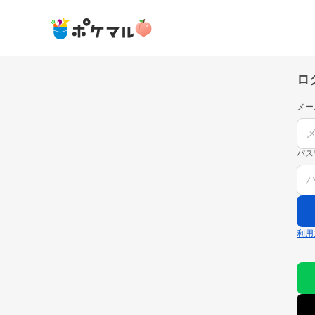
ロ
メー
パス
利用