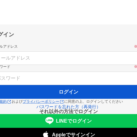
グイン
ルアドレス
ワード
ログイン
規約
および
プライバシーポリシー
に同意の上、
ログインしてください
パスワードを忘れた方（再発行）
それ以外の方法でログイン
LINEでログイン
Appleでサインイン