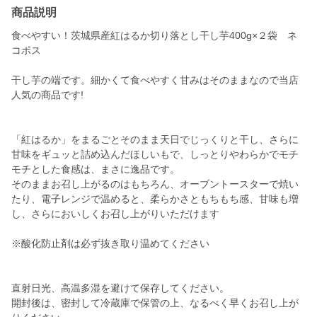
商品説明
食べやすい！茨城県産紅はるか切り落とし干し芋400g×２袋 ネ
コポス
干し芋の端です。細かくて食べやすく甘みはそのままなので当店
人気の商品です!
「紅はるか」をまるごとそのまま天日でじっくりと干し、さらに
甘味をギュッと詰め込んだほしいもで、しっとりやわらかでモチ
モチとした食感は、まさに逸品です。
そのままお召し上がるのはもちろん、オーブントースターで焼い
たり、電子レンジで温めると、柔らかさともちもち感、甘味も増
し、さらにおいしくお召し上がりいただけます
※酸化防止剤は必ず抜き取り温めてください
直射日光、高温多湿を避けて保存してください。
開封後は、密封して冷蔵庫で保管の上、なるべく早くお召し上が