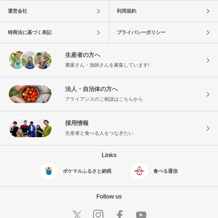
運営会社
利用規約
特商法に基づく表記
プライバシーポリシー
生産者の方へ
農家さん・漁師さんを募集しています!
法人・自治体の方へ
アライアンスのご相談はこちらから
採用情報
生産者と食べる人をつなぎたい
Links
ポケマルふるさと納税
食べる通信
Follow us