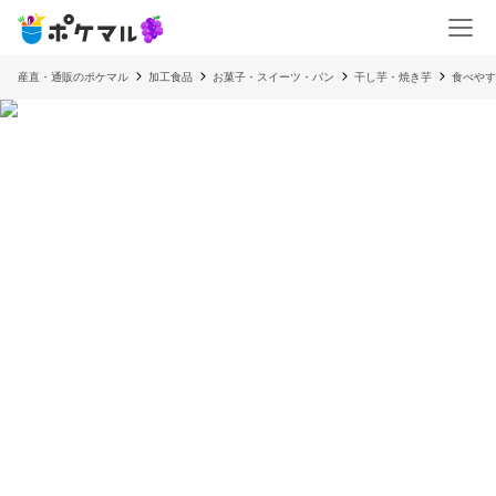
産直・通販のポケマル
加工食品
お菓子・スイーツ・パン
干し芋・焼き芋
食べやす