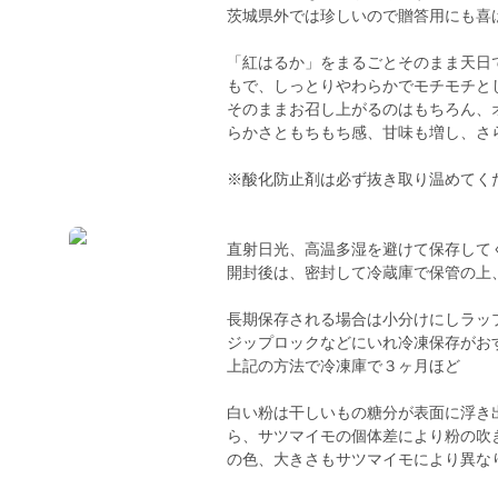
茨城県外では珍しいので贈答用にも喜
「紅はるか」をまるごとそのまま天日
もで、しっとりやわらかでモチモチと
そのままお召し上がるのはもちろん、
らかさともちもち感、甘味も増し、さ
※酸化防止剤は必ず抜き取り温めてく
直射日光、高温多湿を避けて保存して
開封後は、密封して冷蔵庫で保管の上
長期保存される場合は小分けにしラッ
ジップロックなどにいれ冷凍保存がお
上記の方法で冷凍庫で３ヶ月ほど
白い粉は干しいもの糖分が表面に浮き
ら、サツマイモの個体差により粉の吹
の色、大きさもサツマイモにより異