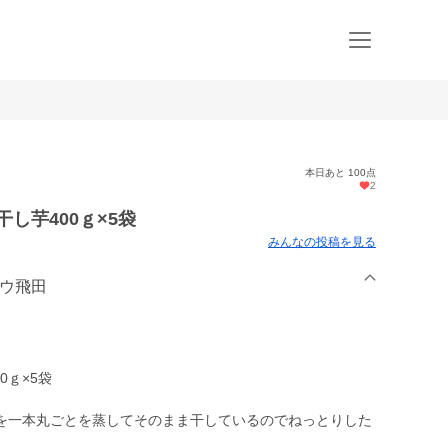
本日あと 100点
2
し芋400ｇ×5袋
みんなの投稿を見る
ノウ飛田
0ｇ×5袋
を一本丸ごとを蒸してそのまま干しているのでねっとりした