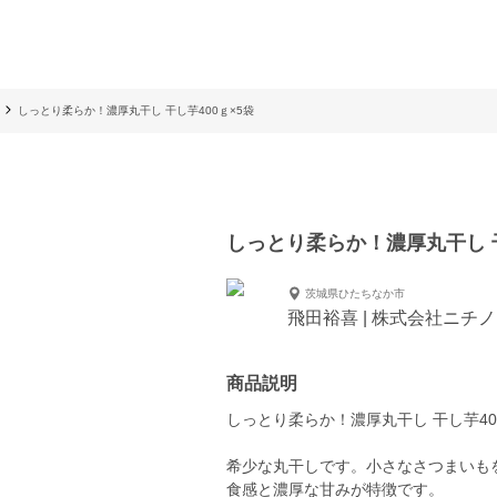
しっとり柔らか！濃厚丸干し 干し芋400ｇ×5袋
しっとり柔らか！濃厚丸干し 干
茨城県ひたちなか市
飛田裕喜 | 株式会社ニチ
商品説明
しっとり柔らか！濃厚丸干し 干し芋40
希少な丸干しです。小さなさつまいも
食感と濃厚な甘みが特徴です。