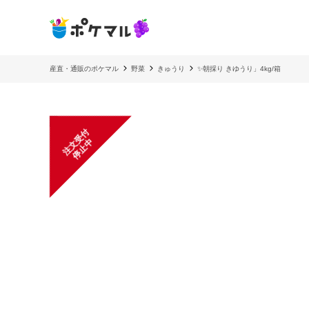
産直・通販のポケマル
野菜
きゅうり
✨朝採り きゆうり」4kg/箱
注
文
受
付
停
止
中