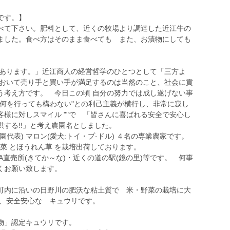
です。】
べて下さい。肥料として、近くの牧場より調達した近江牛の
ました。食べ方はそのまま食べても また、お漬物にしても
 があります。」近江商人の経営哲学のひとつとして「三方よ
において売り手と買い手が満足するのは当然のこと、社会に貢
う考え方です。 今日この頃 自分の努力では成し遂げない事
ば何を行っても構わない"との利己主義が横行し、非常に寂し
客様に対しスマイル ""で 「皆さんに喜ばれる安全で安心し
する!!」と考え農園名としました。
代表) マロン(愛犬:トイ・プ-ドル) ４名の専業農家です。
小松菜 とほうれん草 を栽培出荷しております。
A直売所(きてか～な)・近くの道の駅(鏡の里)等です。 何事
くお願い致します。
町内に沿いの日野川の肥沃な粘土質で 米・野菜の栽培に大
り、安全安心な キュウリです。
物」認定キュウリです。