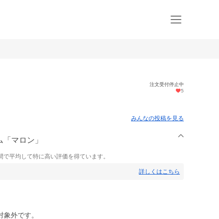
注文受付停止中
5
みんなの投稿を見る
－ム「マロン」
間で平均して特に高い評価を得ています。
詳しくはこちら
対象外です。