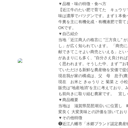
▼品種・味の特徴・食べ方
【近江牛のたい肥で育てた キュウリ
味は濃厚でバツグンです。まず１本食
牛糞を主に有機化成・有機液肥で育て
OKです。
▼自己紹介
当地「近江商人の格言に "三方良し"
し」が広く知られています。 「商売
献できてこそよい商売といえる」とい
があまりにも多く、"自分さえ良けれ
く思われます。そうした中、まず ""お
ていただける新鮮な農産物を安価で提供
現在我が家の構成は、父 母 息子(農園
現在 お米と きゅうり と 菊菜 と 
販売は"地産地消"を主に考えており、J
も前向きに取り組む農家です。 宜し
▼商品概要
当地は 滋賀県琵琶湖沿いに位置し 
変良く 大変美味との評価を頂いてお
▼その他特徴
❶近江八幡市「水郷ブランド認定農産